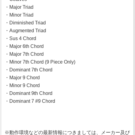
・Major Triad
・Minor Triad
・Diminished Triad
・Augmented Triad
・Sus 4 Chord
・Major 6th Chord
・Major 7th Chord
・Minor 7th Chord (9 Piece Only)
・Dominant 7th Chord
・Major 9 Chord
・Minor 9 Chord
・Dominant 9th Chord
・Dominant 7 #9 Chord
※動作環境などの最新情報につきましては、メーカー及び