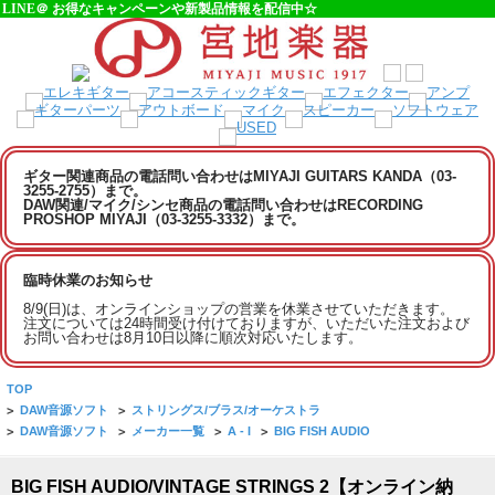
LINE＠ お得なキャンペーンや新製品情報を配信中☆
ギター関連商品の電話問い合わせはMIYAJI GUITARS KANDA（03-
3255-2755）まで。
DAW関連/マイク/シンセ商品の電話問い合わせはRECORDING
PROSHOP MIYAJI（03-3255-3332）まで。
臨時休業のお知らせ
8/9(日)は、オンラインショップの営業を休業させていただきます。
注文については24時間受け付けておりますが、いただいた注文および
お問い合わせは8月10日以降に順次対応いたします。
TOP
>
DAW音源ソフト
>
ストリングス/ブラス/オーケストラ
>
DAW音源ソフト
>
メーカー一覧
>
A - I
>
BIG FISH AUDIO
BIG FISH AUDIO/VINTAGE STRINGS 2【オンライン納