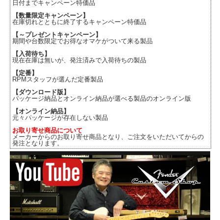
日付までキャンペーン特価品
【数量限定キャンペーン】
在庫切れとともに終了するキャンペーン特価品
【～プレゼントキャンペーン】
期間や台数限定でお得なオマケがついて来る製品
【入荷待ち】
現在在庫は無いが、発注済みで入荷待ちの製品
【定番】
RPMスタッフが選んだ定番製品
【ダウンロード版】
パッケージ納品とオンライン納品が選べる製品のオンライン版
【オンライン納品】
元々パッケージが存在しない製品
お取り寄せ商品について
メーカーからのお取り寄せ商品となり、ご注文をいただいてからの
発注となります。