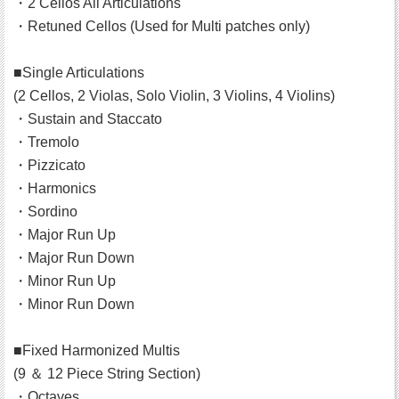
・2 Cellos All Articulations
・Retuned Cellos (Used for Multi patches only)
■Single Articulations
(2 Cellos, 2 Violas, Solo Violin, 3 Violins, 4 Violins)
・Sustain and Staccato
・Tremolo
・Pizzicato
・Harmonics
・Sordino
・Major Run Up
・Major Run Down
・Minor Run Up
・Minor Run Down
■Fixed Harmonized Multis
(9 ＆ 12 Piece String Section)
・Octaves