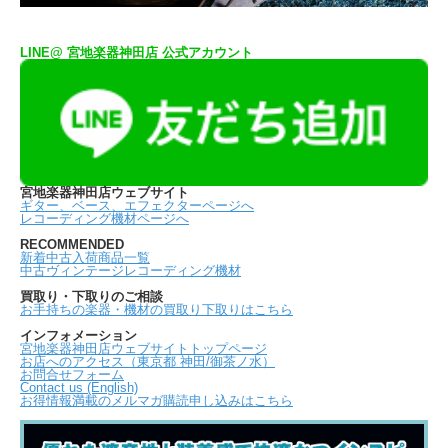
LINE@ 宮地楽器神田店 公式アカウント
宮地楽器神田店ウェブサイト
ギター、ベース、エフェクターページへ
レコーディング機材ページへ
RECOMMENDED
新着中古入荷商品一覧
中古ヴィンテージレコーディング機材
買取り・下取りのご相談
お手持ちの楽器・機材の買取り下取りはこちら
インフォメーション
宮地楽器神田店ウェブサイトトップページ
お店へのアクセス（東京都 神田/御茶ノ水）
お問合せフォーム
Contact us (English)
お得情報満載のメルマガ購読申し込みはこちら