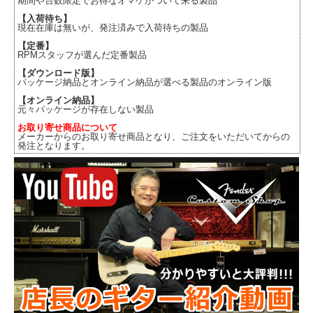
期間や台数限定でお得なオマケがついて来る製品
【入荷待ち】
現在在庫は無いが、発注済みで入荷待ちの製品
【定番】
RPMスタッフが選んだ定番製品
【ダウンロード版】
パッケージ納品とオンライン納品が選べる製品のオンライン版
【オンライン納品】
元々パッケージが存在しない製品
お取り寄せ商品について
メーカーからのお取り寄せ商品となり、ご注文をいただいてからの
発注となります。