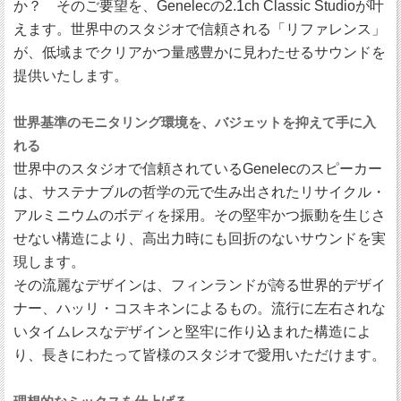
か？ そのご要望を、Genelecの2.1ch Classic Studioが叶
えます。世界中のスタジオで信頼される「リファレンス」
が、低域までクリアかつ量感豊かに見わたせるサウンドを
提供いたします。
世界基準のモニタリング環境を、バジェットを抑えて手に入
れる
世界中のスタジオで信頼されているGenelecのスピーカー
は、サステナブルの哲学の元で生み出されたリサイクル・
アルミニウムのボディを採用。その堅牢かつ振動を生じさ
せない構造により、高出力時にも回折のないサウンドを実
現します。
その流麗なデザインは、フィンランドが誇る世界的デザイ
ナー、ハッリ・コスキネンによるもの。流行に左右されな
いタイムレスなデザインと堅牢に作り込まれた構造によ
り、長きにわたって皆様のスタジオで愛用いただけます。