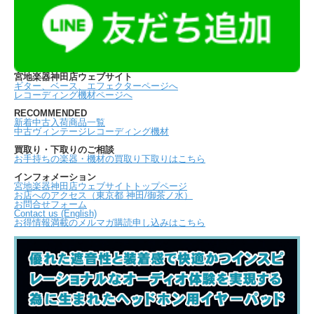
宮地楽器神田店ウェブサイト
ギター、ベース、エフェクターページへ
レコーディング機材ページへ
RECOMMENDED
新着中古入荷商品一覧
中古ヴィンテージレコーディング機材
買取り・下取りのご相談
お手持ちの楽器・機材の買取り下取りはこちら
インフォメーション
宮地楽器神田店ウェブサイトトップページ
お店へのアクセス（東京都 神田/御茶ノ水）
お問合せフォーム
Contact us (English)
お得情報満載のメルマガ購読申し込みはこちら