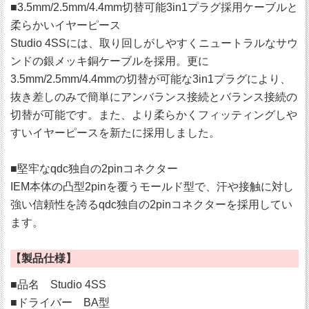
■3.5mm/2.5mm/4.4mm切替可能3in1プラグ採用ケーブルと
柔らかいイヤーピース
Studio 4SSには、取り回しがしやすくニュートラルなサウ
ンドの銀メッキ銅ケーブルを採用。更に
3.5mm/2.5mm/4.4mmの切替が可能な3in1プラグにより、
抜き差しのみで簡単にアンバランス接続とバランス接続の
切替が可能です。また、より柔らかくフィッティングしや
すいイヤーピースを新たに採用しました。
■堅牢なqdc独自の2pinコネクター
IEM本体の凸型2pinを覆うモールド型で、汗や接触に対し
強い信頼性を誇るqdc独自の2pinコネクターを採用してい
ます。
【製品仕様】
■品名 Studio 4SS
■ドライバー BA型