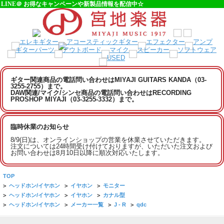
LINE＠ お得なキャンペーンや新製品情報を配信中☆
ギター関連商品の電話問い合わせはMIYAJI GUITARS KANDA（03-
3255-2755）まで。
DAW関連/マイク/シンセ商品の電話問い合わせはRECORDING
PROSHOP MIYAJI（03-3255-3332）まで。
臨時休業のお知らせ
8/9(日)は、オンラインショップの営業を休業させていただきます。
注文については24時間受け付けておりますが、いただいた注文および
お問い合わせは8月10日以降に順次対応いたします。
TOP
>
ヘッドホン/イヤホン
>
イヤホン
>
モニター
>
ヘッドホン/イヤホン
>
イヤホン
>
カナル型
>
ヘッドホン/イヤホン
>
メーカー一覧
>
J - R
>
qdc