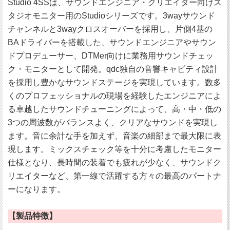
Studio 4SSは、サウンドエンジニア・クリエイター向けス
タジオモニター用のStudioシリーズです。3wayサウンド
チャンネルと3wayクロスオーバーを採用し、片側4基の
BAドライバーを搭載した、サウンドエンジニアやサウン
ドプロデューサー、DTMer向けに業務用サウンドチェッ
ク・モニターとして開発。qdc独自の音響キャビティ設計
を採用し豊かなサウンドステージを実現しています。数多
くのプロフェッショナルの現場を経験したエンジニアによ
る卓越したサウンドチューニングによって、高・中・低の
3つの周波数がバランスよく、クリアなサウンドを実現し
ます。音に余計な手を加えず、音楽の細部まで最大限に表
現します。ミックスチェック等を十分に考慮したモニター
仕様となり、長時間の装着でも疲れが少なく、サウンドク
リエイターなど、第一線で活躍する方々の最高のパートナ
ーになります。
【製品特徴】