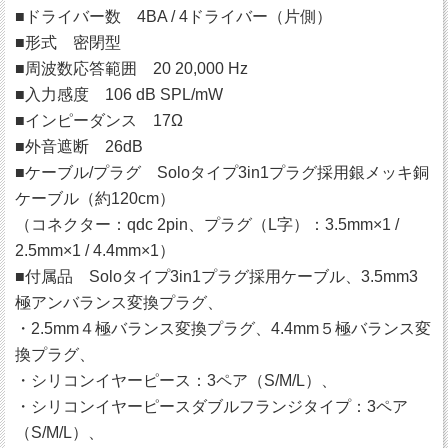
■ドライバー数 4BA / 4ドライバー（片側）
■形式 密閉型
■周波数応答範囲 20 20,000 Hz
■入力感度 106 dB SPL/mW
■インピーダンス 17Ω
■外音遮断 26dB
■ケーブル/プラグ Soloタイプ3in1プラグ採用銀メッキ銅
ケーブル（約120cm）
（コネクター：qdc 2pin、プラグ（L字）：3.5mm×1 /
2.5mm×1 / 4.4mm×1）
■付属品 Soloタイプ3in1プラグ採用ケーブル、3.5mm3
極アンバランス変換プラグ、
・2.5mm４極バランス変換プラグ、4.4mm５極バランス変
換プラグ、
・シリコンイヤーピース：3ペア（S/M/L）、
・シリコンイヤーピースダブルフランジタイプ：3ペア
（S/M/L）、