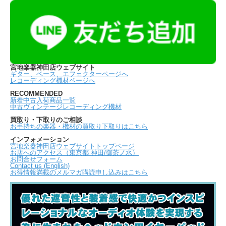
宮地楽器神田店ウェブサイト
ギター、ベース、エフェクターページへ
レコーディング機材ページへ
RECOMMENDED
新着中古入荷商品一覧
中古ヴィンテージレコーディング機材
買取り・下取りのご相談
お手持ちの楽器・機材の買取り下取りはこちら
インフォメーション
宮地楽器神田店ウェブサイトトップページ
お店へのアクセス（東京都 神田/御茶ノ水）
お問合せフォーム
Contact us (English)
お得情報満載のメルマガ購読申し込みはこちら