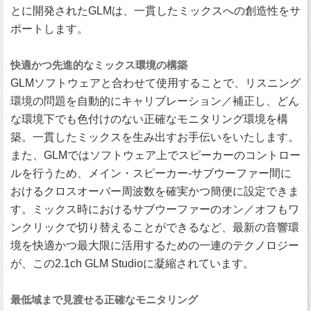
とに開発されたGLMは、一貫したミックスへの創造性をサ
ポートします。
快適かつ先進的なミックス環境の構築
GLMソフトウェアと合わせて使用することで、リスニング
環境の問題を自動的にキャリブレーション／補正し、どん
な環境下でも色付けのない正確なモニタリング環境を構
築。一貫したミックスを生み出すお手伝いをいたします。
また、GLMではソフトウェア上でスピーカーのコントロー
ルを行うため、メイン・スピーカー-サブウーファー間に
おけるクロスオーバー周波数を確実かつ簡便に設定できま
す。ミックス時におけるサブウーファーのオン／オフもワ
ンクリックで切り替えることができるなど、最新の音響環
境を快適かつ最大限に活用するための一連のテクノロジー
が、この2.1ch GLM Studioに凝縮されています。
最低域まで見渡せる正確なモニタリング