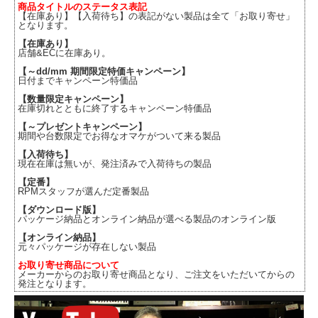
商品タイトルのステータス表記
【在庫あり】【入荷待ち】の表記がない製品は全て「お取り寄せ」
となります。
【在庫あり】
店舗&ECに在庫あり。
【～dd/mm 期間限定特価キャンペーン】
日付までキャンペーン特価品
【数量限定キャンペーン】
在庫切れとともに終了するキャンペーン特価品
【～プレゼントキャンペーン】
期間や台数限定でお得なオマケがついて来る製品
【入荷待ち】
現在在庫は無いが、発注済みで入荷待ちの製品
【定番】
RPMスタッフが選んだ定番製品
【ダウンロード版】
パッケージ納品とオンライン納品が選べる製品のオンライン版
【オンライン納品】
元々パッケージが存在しない製品
お取り寄せ商品について
メーカーからのお取り寄せ商品となり、ご注文をいただいてからの
発注となります。