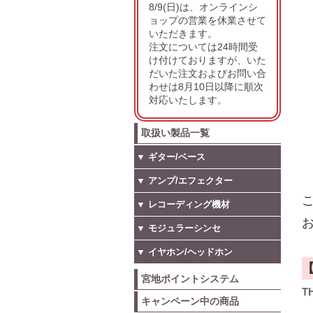
8/9(日)は、オンラインシ
ョップの営業を休業させて
いただきます。
注文については24時間受
け付けておりますが、いた
だいた注文およびお問い合
わせは8月10日以降に順次
対応いたします。
取扱い製品一覧
▼ ギター/ベース
▼ アンプ/エフェクター
こ
▼ レコーディング機材
お
▼ モジュラーシンセ
▼ イヤホン/ヘッドホン
宮地ポイントシステム
T
キャンペーン中の商品