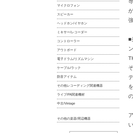
マイクロフォン
が
スピーカー
強
ヘッドホン/イヤホン
ミキサー/レコーダー
コントローラー
ン
アウトボード
T
電子ドラム/リズムマシン
ケーブル/ラック
防音アイテム
その他レコーディング関連機器
ライブ/PA関連機材
中古/Vintage
その他の楽器/周辺機器