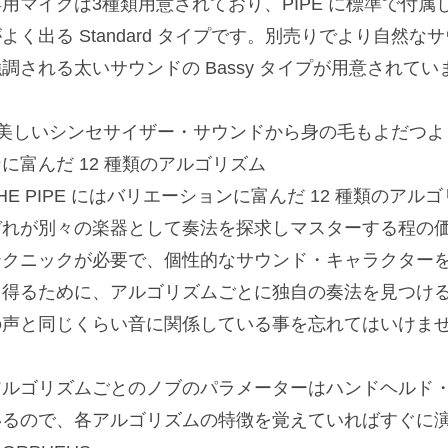
専用マイクは3種類用意されており、PIPE に標準で付
よく出る Standard タイプです。別売りでより自然なサ
調される太いサウンドの Bassy タイプが用意されてい
■美しいシンセサイザー・サウンドから身の毛もよだつよ
に富んだ 12 種類のアルゴリズム
HE PIPE にはバリエーションに富んだ 12 種類のア
ぞれが別々の楽器として奏法を探求しマスターする程の
テクニックが必要で、個性的なサウンド・キャラクター
を得るために、アルゴリズムごとに独自の奏法を見つける事
の声と同じくらい音に関係している事を忘れてはいけま
アルゴリズムごとのノブのパラメーターはハンドヘルド
いるので、各アルゴリズムの特徴を覚えていればすぐに