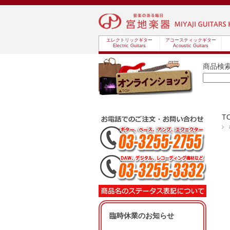
エレクトリックギター
アコースティックギター
Electric Guitars
Acoustic Guitars
商品検
T
臨時休業のお知らせ