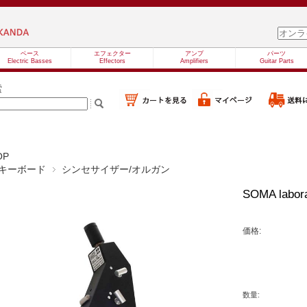
ベース
エフェクター
アンプ
パーツ
Electric Basses
Effectors
Amplifiers
Guitar Parts
索
OP
キーボード
シンセサイザー/オルガン
SOMA labora
価格:
数量: