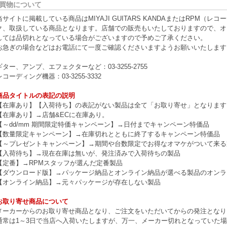
買物について
当サイトに掲載している商品はMIYAJI GUITARS KANDAまたはRPM
ク、取扱している商品となります。店舗での販売もいたしておりますので、オ
しては品切れとなっている場合がございますので予めご了承ください。
お急ぎの場合などはお電話にて一度ご確認くださいますようお願いいたします
ギター、アンプ、エフェクターなど：03-3255-2755
レコーディング機器：03-3255-3332
商品タイトルの表記の説明
【在庫あり】【入荷待ち】の表記がない製品は全て「お取り寄せ」となります
【在庫あり】→店舗&ECに在庫あり。
【～dd/mm 期間限定特価キャンペーン】→日付までキャンペーン特価品
【数量限定キャンペーン】→在庫切れとともに終了するキャンペーン特価品
【～プレゼントキャンペーン】→期間や台数限定でお得なオマケがついて来る
【入荷待ち】→現在在庫は無いが、発注済みで入荷待ちの製品
【定番】→RPMスタッフが選んだ定番製品
【ダウンロード版】→パッケージ納品とオンライン納品が選べる製品のオンラ
【オンライン納品】→元々パッケージが存在しない製品
お取り寄せ商品について
メーカーからのお取り寄せ商品となり、ご注文をいただいてからの発注となり
通常は1～3日で当店へ入荷いたしますが、万一、メーカー切れとなっていた