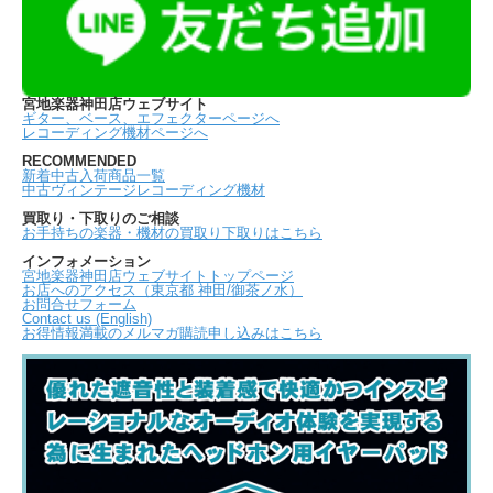
宮地楽器神田店ウェブサイト
ギター、ベース、エフェクターページへ
レコーディング機材ページへ
RECOMMENDED
新着中古入荷商品一覧
中古ヴィンテージレコーディング機材
買取り・下取りのご相談
お手持ちの楽器・機材の買取り下取りはこちら
インフォメーション
宮地楽器神田店ウェブサイトトップページ
お店へのアクセス（東京都 神田/御茶ノ水）
お問合せフォーム
Contact us (English)
お得情報満載のメルマガ購読申し込みはこちら