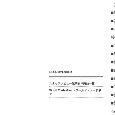
（
■
■
接
■
■
■
■
RECOMMENDED
■
スタッフレビュー記事あり商品一覧
■
World Trade Gear（ワールドトレードギ
ア）
■