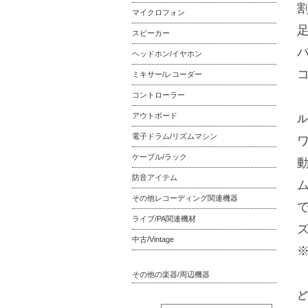
マイクロフォン
スピーカー
バ
ヘッドホン/イヤホン
ミキサー/レコーダー
コントローラー
アウトボード
ル
電子ドラム/リズムマシン
ケーブル/ラック
防音アイテム
その他レコーディング関連機器
ライブ/PA関連機材
中古/Vintage
その他の楽器/周辺機器
ど