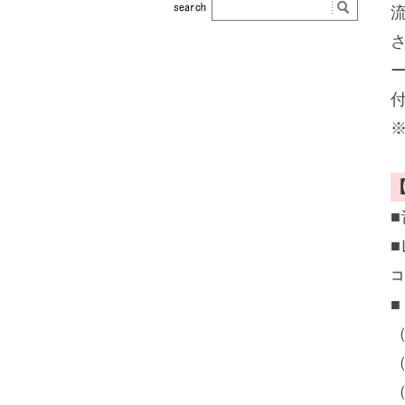
■
コ
（
（
（