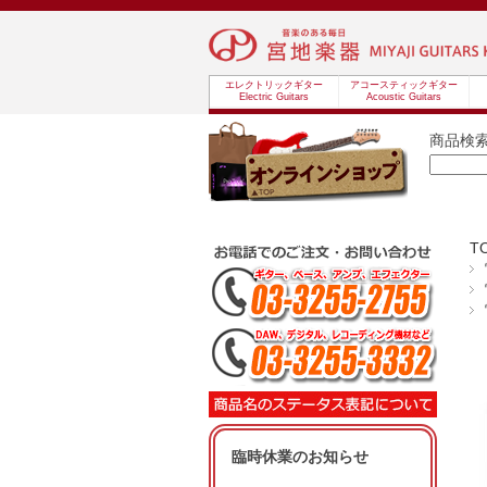
エレクトリックギター
アコースティックギター
Electric Guitars
Acoustic Guitars
商品検
T
臨時休業のお知らせ