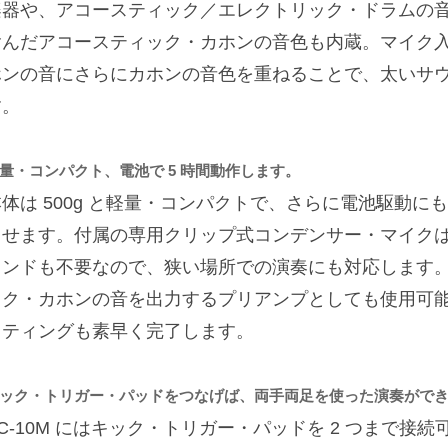
楽器や、アコースティック／エレクトリック・ドラムの
含んだアコースティック・カホンの音色も内蔵。マイク
ホンの音にさらにカホンの音色を重ねることで、太いサ
す。
量・コンパクト、電池で 5 時間動作します。
本体は 500g と軽量・コンパクトで、さらに電池駆動
出せます。付属の専用クリップ式コンデンサー・マイク
タンドも不要なので、狭い場所での演奏にも対応します。ま
ック・カホンの音を出力するプリアンプとしても使用可能。
ッティングも素早く完了します。
ック・トリガー・パッドをつなげば、両手両足を使った演奏がで
C-10M にはキック・トリガー・パッドを 2 つまで接続可