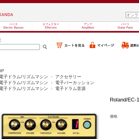
ベース
エフェクター
アンプ
パーツ
Electric Basses
Effectors
Amplifiers
Guitar Parts
索
OP
電子ドラム/リズムマシン
アクセサリー
電子ドラム/リズムマシン
電子パーカッション
電子ドラム/リズムマシン
電子ドラム音源
Roland/EC-
価格: