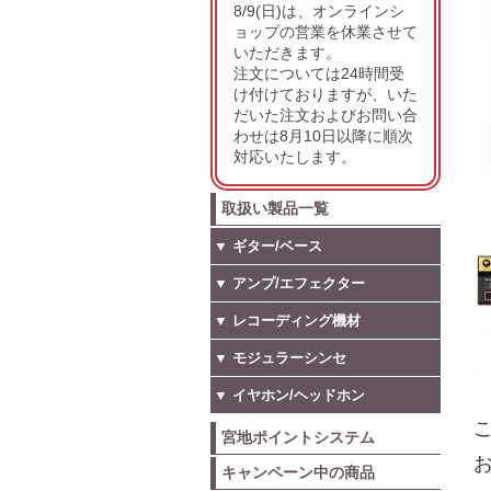
8/9(日)は、オンラインシ
ョップの営業を休業させて
いただきます。
注文については24時間受
け付けておりますが、いた
だいた注文およびお問い合
わせは8月10日以降に順次
対応いたします。
取扱い製品一覧
▼ ギター/ベース
▼ アンプ/エフェクター
▼ レコーディング機材
▼ モジュラーシンセ
▼ イヤホン/ヘッドホン
こ
宮地ポイントシステム
お
キャンペーン中の商品