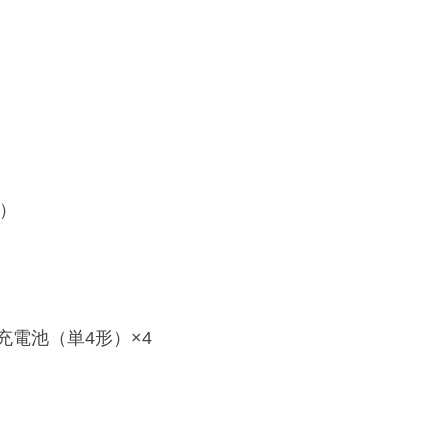
ク）
充電池（単4形）×4