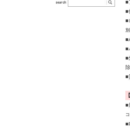
別
■
■
■
除
■
【
■
コ
■