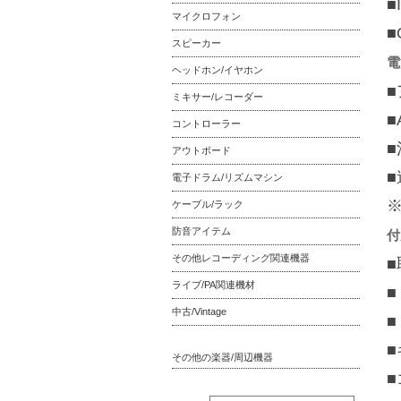
■
マイクロフォン
■
スピーカー
電
ヘッドホン/イヤホン
■
ミキサー/レコーダー
コントローラー
■
アウトボード
電子ドラム/リズムマシン
ケーブル/ラック
防音アイテム
付
その他レコーディング関連機器
ライブ/PA関連機材
中古/Vintage
その他の楽器/周辺機器
■