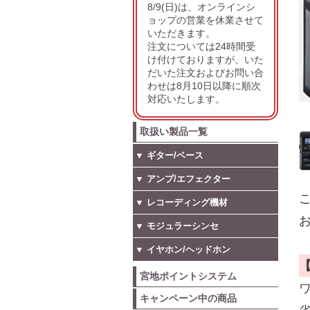
8/9(日)は、オンラインシ
ョップの営業を休業させて
いただきます。
注文については24時間受
け付けておりますが、いた
だいた注文およびお問い合
わせは8月10日以降に順次
対応いたします。
取扱い製品一覧
▼ ギター/ベース
▼ アンプ/エフェクター
こ
▼ レコーディング機材
お
▼ モジュラーシンセ
▼ イヤホン/ヘッドホン
宮地ポイントシステム
キャンペーン中の商品