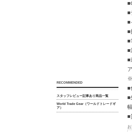
■
■
■
■
■
RECOMMENDED
スタッフレビュー記事あり商品一覧
■
World Trade Gear（ワールドトレードギ
幅
ア）
■
お