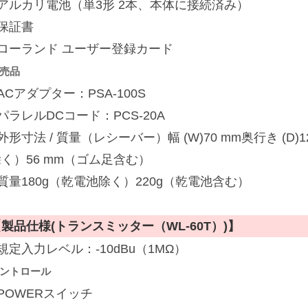
■アルカリ電池（単3形 2本、本体に接続済み）
■保証書
■ローランド ユーザー登録カード
売品
ACアダプター：PSA-100S
パラレルDCコード：PCS-20A
外形寸法 / 質量（レシーバー）幅 (W)70 mm奥行き (D)1
く）56 mm（ゴム足含む）
質量180g（乾電池除く）220g（乾電池含む）
製品仕様(トランスミッター（WL-60T）)】
規定入力レベル：-10dBu（1MΩ）
ントロール
POWERスイッチ