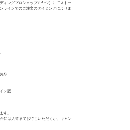
（レコーディングプロショップミヤジ）にてストッ
ンラインでのご注文のタイミングによりま
。
製品
イン版
ます。
場合には入荷までお待ちいただくか、キャン