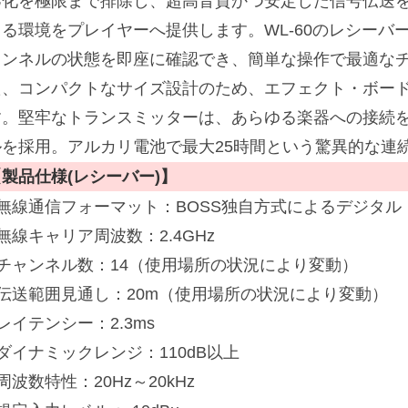
劣化を極限まで排除し、超高音質かつ安定した信号伝送
きる環境をプレイヤーへ提供します。WL-60のレシーバー
ャンネルの状態を即座に確認でき、簡単な操作で最適な
た、コンパクトなサイズ設計のため、エフェクト・ボー
す。堅牢なトランスミッターは、あらゆる楽器への接続
ルを採用。アルカリ電池で最大25時間という驚異的な連
【製品仕様(レシーバー)】
■無線通信フォーマット：BOSS独自方式によるデジタル
無線キャリア周波数：2.4GHz
■チャンネル数：14（使用場所の状況により変動）
■伝送範囲見通し：20m（使用場所の状況により変動）
レイテンシー：2.3ms
ダイナミックレンジ：110dB以上
周波数特性：20Hz～20kHz