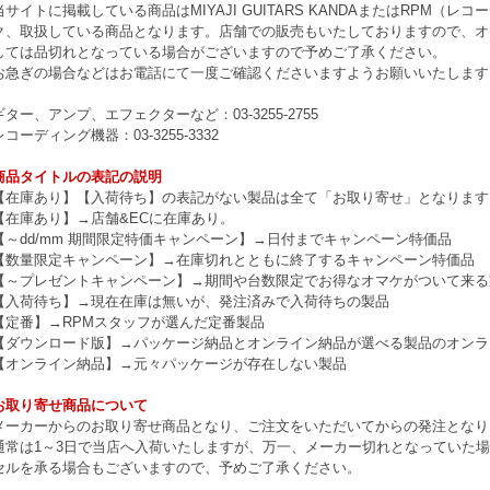
当サイトに掲載している商品はMIYAJI GUITARS KANDAまたはRPM
ク、取扱している商品となります。店舗での販売もいたしておりますので、オ
しては品切れとなっている場合がございますので予めご了承ください。
お急ぎの場合などはお電話にて一度ご確認くださいますようお願いいたします
ギター、アンプ、エフェクターなど：03-3255-2755
レコーディング機器：03-3255-3332
商品タイトルの表記の説明
【在庫あり】【入荷待ち】の表記がない製品は全て「お取り寄せ」となります
【在庫あり】→店舗&ECに在庫あり。
【～dd/mm 期間限定特価キャンペーン】→日付までキャンペーン特価品
【数量限定キャンペーン】→在庫切れとともに終了するキャンペーン特価品
【～プレゼントキャンペーン】→期間や台数限定でお得なオマケがついて来る
【入荷待ち】→現在在庫は無いが、発注済みで入荷待ちの製品
【定番】→RPMスタッフが選んだ定番製品
【ダウンロード版】→パッケージ納品とオンライン納品が選べる製品のオンラ
【オンライン納品】→元々パッケージが存在しない製品
お取り寄せ商品について
メーカーからのお取り寄せ商品となり、ご注文をいただいてからの発注となり
通常は1～3日で当店へ入荷いたしますが、万一、メーカー切れとなっていた
セルを承る場合もございますので、予めご了承ください。