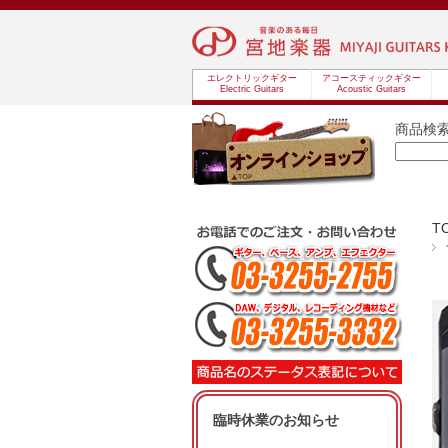
エレクトリックギター
アコースティックギター
Electric Guitars
Acoustic Guitars
商品検
T
臨時休業のお知らせ