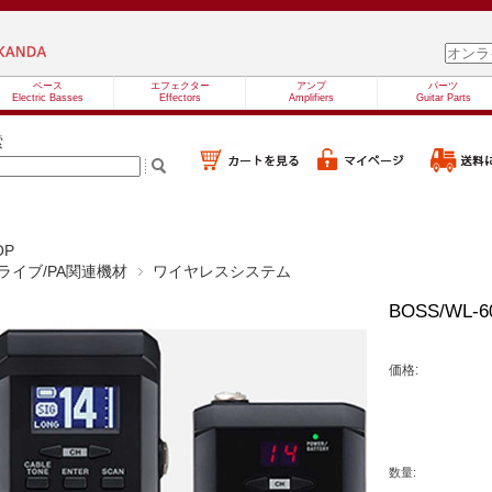
ベース
エフェクター
アンプ
パーツ
Electric Basses
Effectors
Amplifiers
Guitar Parts
索
OP
ライブ/PA関連機材
ワイヤレスシステム
BOSS/WL-6
価格:
数量: