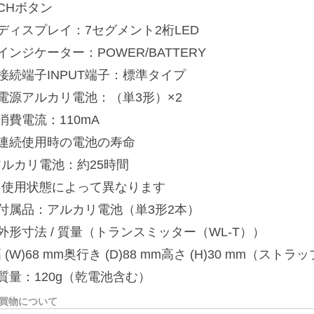
CHボタン
ディスプレイ：7セグメント2桁LED
インジケーター：POWER/BATTERY
接続端子INPUT端子：標準タイプ
■電源アルカリ電池：（単3形）×2
消費電流：110mA
■連続使用時の電池の寿命
アルカリ電池：約25時間
※使用状態によって異なります
■付属品：アルカリ電池（単3形2本）
外形寸法 / 質量（トランスミッター（WL-T））
 (W)68 mm奥行き (D)88 mm高さ (H)30 mm（ス
質量：120g（乾電池含む）
買物について