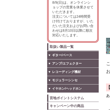
8/9(日)は、オンラインシ
ョップの営業を休業させて
いただきます。
注文については24時間受
け付けておりますが、いた
だいた注文およびお問い合
わせは8月10日以降に順次
対応いたします。
取扱い製品一覧
▼ ギター/ベース
こ
▼ アンプ/エフェクター
お
▼ レコーディング機材
▼ モジュラーシンセ
▼ イヤホン/ヘッドホン
あ
宮地ポイントシステム
キャンペーン中の商品