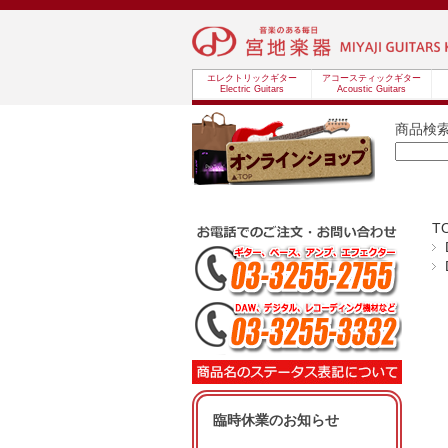
エレクトリックギター
アコースティックギター
Electric Guitars
Acoustic Guitars
商品検
T
臨時休業のお知らせ