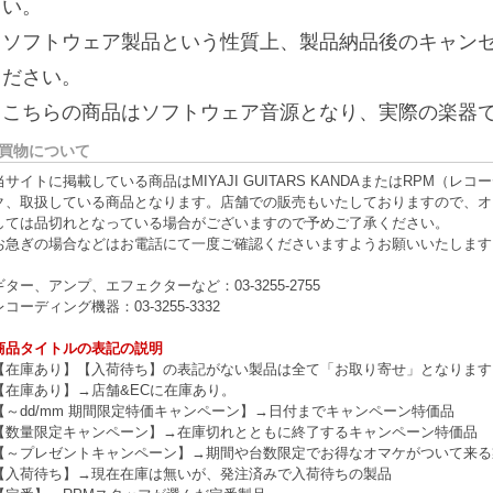
さい。
※ソフトウェア製品という性質上、製品納品後のキャン
ください。
※こちらの商品はソフトウェア音源となり、実際の楽器
買物について
当サイトに掲載している商品はMIYAJI GUITARS KANDAまたはRPM
ク、取扱している商品となります。店舗での販売もいたしておりますので、オ
しては品切れとなっている場合がございますので予めご了承ください。
お急ぎの場合などはお電話にて一度ご確認くださいますようお願いいたします
ギター、アンプ、エフェクターなど：03-3255-2755
レコーディング機器：03-3255-3332
商品タイトルの表記の説明
【在庫あり】【入荷待ち】の表記がない製品は全て「お取り寄せ」となります
【在庫あり】→店舗&ECに在庫あり。
【～dd/mm 期間限定特価キャンペーン】→日付までキャンペーン特価品
【数量限定キャンペーン】→在庫切れとともに終了するキャンペーン特価品
【～プレゼントキャンペーン】→期間や台数限定でお得なオマケがついて来る
【入荷待ち】→現在在庫は無いが、発注済みで入荷待ちの製品