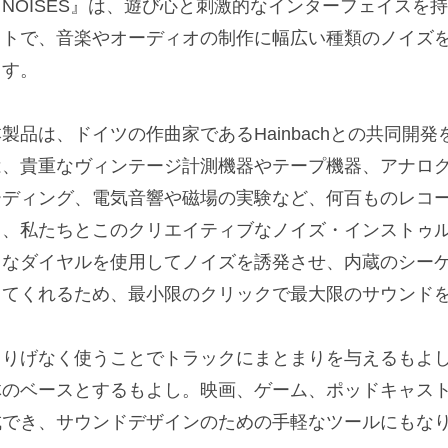
『NOISES』は、遊び心と刺激的なインターフェイスを
クトで、音楽やオーディオの制作に幅広い種類のノイズ
ます。
本製品は、ドイツの作曲家であるHainbachとの共同開
は、貴重なヴィンテージ計測機器やテープ機器、アナロ
ーディング、電気音響や磁場の実験など、何百ものレコ
り、私たちとこのクリエイティブなノイズ・インストゥ
きなダイヤルを使用してノイズを誘発させ、内蔵のシー
してくれるため、最小限のクリックで最大限のサウンド
さりげなく使うことでトラックにまとまりを与えるもよ
体のベースとするもよし。映画、ゲーム、ポッドキャス
成でき、サウンドデザインのための手軽なツールにもな