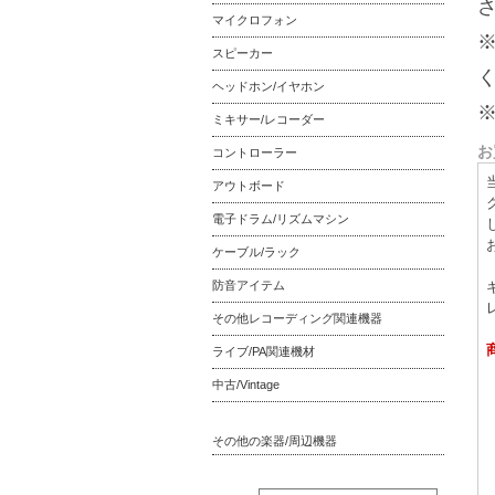
マイクロフォン
スピーカー
ヘッドホン/イヤホン
ミキサー/レコーダー
お
コントローラー
アウトボード
電子ドラム/リズムマシン
ケーブル/ラック
防音アイテム
その他レコーディング関連機器
ライブ/PA関連機材
中古/Vintage
その他の楽器/周辺機器