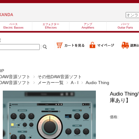
ベース
エフェクター
アンプ
パーツ
Electric Basses
Effectors
Amplifiers
Guitar Parts
索
OP
DAW音源ソフト
その他DAW音源ソフト
DAW音源ソフト
メーカー一覧
A - I
Audio Thing
Audio T
庫あり】
価格: