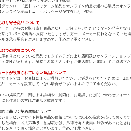
【定番】→RPMスタッフが選んだ定番製品
【ダウンロード版】→パッケージ納品とオンライン納品が選べる製品のオンラ
【オンライン納品】→元々パッケージが存在しない製品
お取り寄せ商品について
メーカーからのお取り寄せ商品となり、ご注文をいただいてからの発注となり
通常は1～3日で当店へ入荷いたしますが、万一、メーカー切れとなっていた
セルを承る場合もございますので、予めご了承ください。
店頭での試奏について
在庫有りとなっている商品でもタイムラグにより店頭及びオンラインショップ
の可能性があります。試奏ご希望の方は必ずご来店前にお電話にてご連絡下さ
カートが設置されていない商品について
当サイトでは、お客様によりご理解いただき、ご満足をいただくために、1点もの
商品にカートを設置していない場合がございますのでご了承ください。
全ての掲載商品に関します詳細やご質問は、お電話または問い合わせフォーム
くにお住まいの方はご来店大歓迎です！！
錯誤に基づく契約無効について
当ショッピングサイト掲載商品の価格については細心の注意を払っております
生した場合、民法第95条「意思表示は、法律行為の要素に錯誤があったとき
消しをさせて頂く場合がございます。予めご了承下さい。