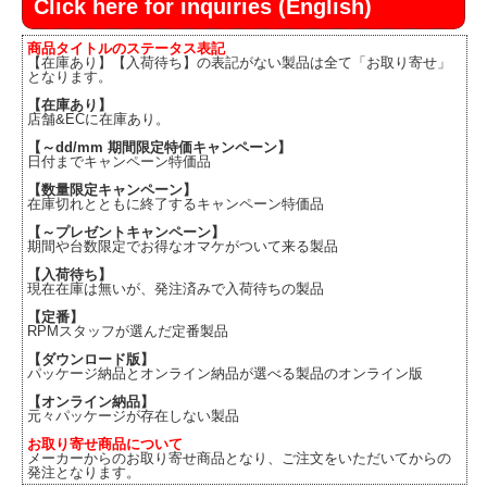
Click here for inquiries (English)
商品タイトルのステータス表記
【在庫あり】【入荷待ち】の表記がない製品は全て「お取り寄せ」
となります。
【在庫あり】
店舗&ECに在庫あり。
【～dd/mm 期間限定特価キャンペーン】
日付までキャンペーン特価品
【数量限定キャンペーン】
在庫切れとともに終了するキャンペーン特価品
【～プレゼントキャンペーン】
期間や台数限定でお得なオマケがついて来る製品
【入荷待ち】
現在在庫は無いが、発注済みで入荷待ちの製品
【定番】
RPMスタッフが選んだ定番製品
【ダウンロード版】
パッケージ納品とオンライン納品が選べる製品のオンライン版
【オンライン納品】
元々パッケージが存在しない製品
お取り寄せ商品について
メーカーからのお取り寄せ商品となり、ご注文をいただいてからの
発注となります。