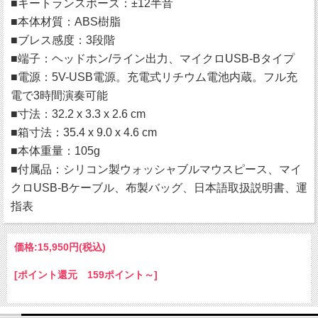
■キートランスポーズ：±12半音
■本体材質：ABS樹脂
■ブレス感度：3段階
■端子：ヘッドホン/ライン出力、マイクロUSB-Bタイプ
■電源：5V-USB電源。充電式リチウム電池内蔵。フル充
電で3時間演奏可能
■寸法：32.2 x 3.3 x 2.6 cm
■箱寸法：35.4 x 9.0 x 4.6 cm
■本体重量：105g
■付属品：シリコン製ウォッシャブルマウスピース、マイ
クロUSB-Bケーブル、布製バッグ、日本語取扱説明書、運
指表
価格:
15,950円
(税込)
[ポイント還元 159ポイント～]