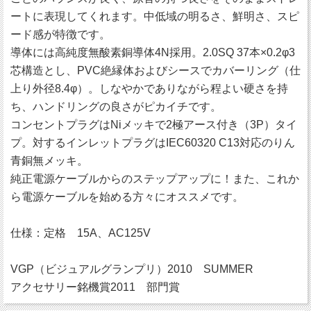
ートに表現してくれます。中低域の明るさ、鮮明さ、スピ
ード感が特徴です。
導体には高純度無酸素銅導体4N採用。2.0SQ 37本×0.2φ3
芯構造とし、PVC絶縁体およびシースでカバーリング（仕
上り外径8.4φ）。しなやかでありながら程よい硬さを持
ち、ハンドリングの良さがピカイチです。
コンセントプラグはNiメッキで2極アース付き（3P）タイ
プ。対するインレットプラグはIEC60320 C13対応のりん
青銅無メッキ。
純正電源ケーブルからのステップアップに！また、これか
ら電源ケーブルを始める方々にオススメです。
仕様：定格 15A、AC125V
VGP（ビジュアルグランプリ）2010 SUMMER
アクセサリー銘機賞2011 部門賞