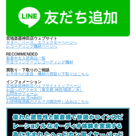
宮地楽器神田店ウェブサイト
ギター、ベース、エフェクターページへ
レコーディング機材ページへ
RECOMMENDED
新着中古入荷商品一覧
中古ヴィンテージレコーディング機材
買取り・下取りのご相談
お手持ちの楽器・機材の買取り下取りはこちら
インフォメーション
宮地楽器神田店ウェブサイトトップページ
お店へのアクセス（東京都 神田/御茶ノ水）
お問合せフォーム
Contact us (English)
お得情報満載のメルマガ購読申し込みはこちら