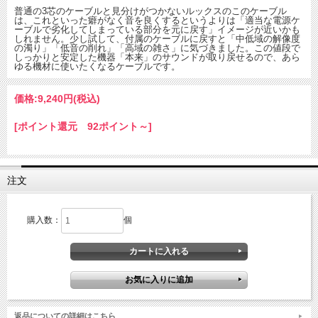
普通の3芯のケーブルと見分けがつかないルックスのこのケーブル
は、これといった癖がなく音を良くするというよりは「適当な電源ケ
ーブルで劣化してしまっている部分を元に戻す」イメージが近いかも
しれません。少し試して、付属のケーブルに戻すと「中低域の解像度
の濁り」「低音の削れ」「高域の雑さ」に気づきました。この値段で
しっかりと安定した機器「本来」のサウンドが取り戻せるので、あら
ゆる機材に使いたくなるケーブルです。
価格:
9,240円
(税込)
[ポイント還元 92ポイント～]
注文
購入数：
個
返品についての詳細はこちら