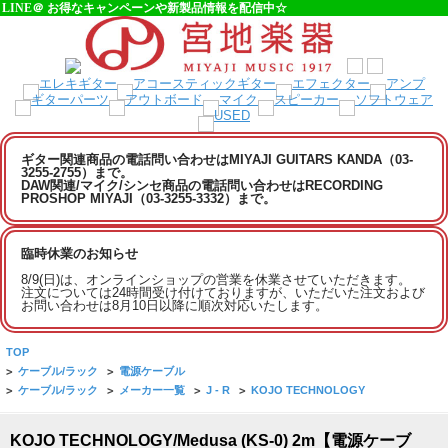
LINE＠ お得なキャンペーンや新製品情報を配信中☆
ギター関連商品の電話問い合わせはMIYAJI GUITARS KANDA（03-
3255-2755）まで。
DAW関連/マイク/シンセ商品の電話問い合わせはRECORDING
PROSHOP MIYAJI（03-3255-3332）まで。
臨時休業のお知らせ
8/9(日)は、オンラインショップの営業を休業させていただきます。
注文については24時間受け付けておりますが、いただいた注文および
お問い合わせは8月10日以降に順次対応いたします。
TOP
>
ケーブル/ラック
>
電源ケーブル
>
ケーブル/ラック
>
メーカー一覧
>
J - R
>
KOJO TECHNOLOGY
KOJO TECHNOLOGY/Medusa (KS-0) 2m【電源ケーブ