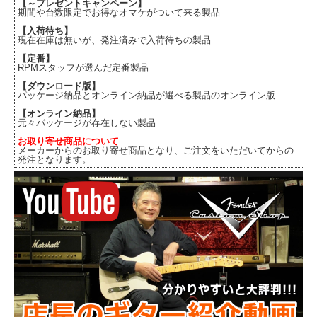
【～プレゼントキャンペーン】
期間や台数限定でお得なオマケがついて来る製品
【入荷待ち】
現在在庫は無いが、発注済みで入荷待ちの製品
【定番】
RPMスタッフが選んだ定番製品
【ダウンロード版】
パッケージ納品とオンライン納品が選べる製品のオンライン版
【オンライン納品】
元々パッケージが存在しない製品
お取り寄せ商品について
メーカーからのお取り寄せ商品となり、ご注文をいただいてからの
発注となります。