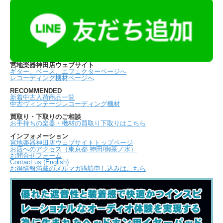
宮地楽器神田店ウェブサイト
ギター、ベース、エフェクターページへ
レコーディング機材ページへ
RECOMMENDED
新着中古入荷商品一覧
中古ヴィンテージレコーディング機材
買取り・下取りのご相談
お手持ちの楽器・機材の買取り下取りはこちら
インフォメーション
宮地楽器神田店ウェブサイトトップページ
お店へのアクセス（東京都 神田/御茶ノ水）
お問合せフォーム
Contact us (English)
お得情報満載のメルマガ購読申し込みはこちら