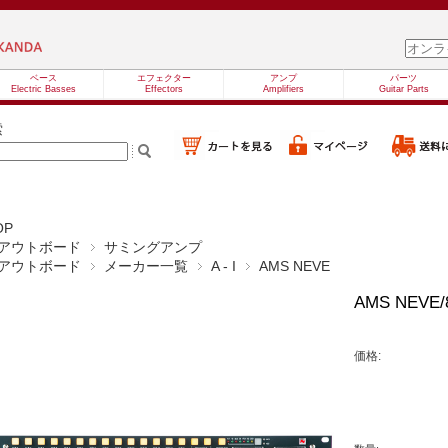
ベース
エフェクター
アンプ
パーツ
Electric Basses
Effectors
Amplifiers
Guitar Parts
索
OP
アウトボード
サミングアンプ
アウトボード
メーカー一覧
A - I
AMS NEVE
AMS NEVE/8
価格: