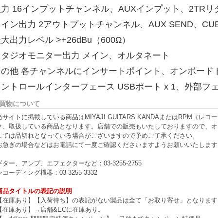
力 16インプットチャンネル、AUXインプット、2TRリ
イン出力 2アウトプットチャンネル、AUX SEND、C
大出力レベル >+26dBu（600Ω）
スタジオモニター出力 メイン、オルタネート
その他 各チャンネルにインサートポイント、オンボード
ントロールインターフェース USBポート x 1、外部フェ
買物について
当サイトに掲載している商品はMIYAJI GUITARS KANDAまたはRPM
ク、取扱している商品となります。店舗での販売もいたしておりますので、オ
しては品切れとなっている場合がございますので予めご了承ください。
お急ぎの場合などはお電話にて一度ご確認くださいますようお願いいたします
ギター、アンプ、エフェクターなど：03-3255-2755
レコーディング機器：03-3255-3332
商品タイトルの表記の説明
【在庫あり】【入荷待ち】の表記がない製品は全て「お取り寄せ」となります
【在庫あり】→店舗&ECに在庫あり。