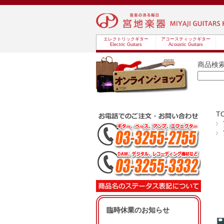
エレクトリックギター
アコースティックギター
Electric Guitars
Acoustic Guitars
商品検
T
臨時休業のお知らせ