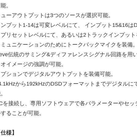
可能。
キューアウトプットは3つのソースが選択可能。
ンプット1-14は可変レベルにて、 インプット15&16
をプリセットレベルにて、あるいは2トラックインプット
コミュニケーションのためにトークバックマイクを装備
Neve伝統のサミング&ディファレンスシグナル回路を用
レオイメージの強調が可能。
オプションでデジタルアウトプットを装備可能。
4.1kHzから192kHzのDSDフォーマットまでデジタ
能。
PCを接続し、専用ソフトウェアで各パラメーターやセッ
ルすることが可能。
【仕様】