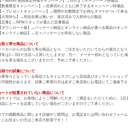
【～dd/mm 期間限定特価キャンペーン】→日付までキャンペーン特価品
【数量限定キャンペーン】→在庫切れとともに終了するキャンペーン特価品
【～プレゼントキャンペーン】→期間や台数限定でお得なオマケがついて来る
【入荷待ち】→現在在庫は無いが、発注済みで入荷待ちの製品
【定番】→RPMスタッフが選んだ定番製品
【ダウンロード版】→パッケージ納品とオンライン納品が選べる製品のオンラ
【オンライン納品】→元々パッケージが存在しない製品
お取り寄せ商品について
メーカーからのお取り寄せ商品となり、ご注文をいただいてからの発注となり
通常は1～3日で当店へ入荷いたしますが、万一、メーカー切れとなっていた
セルを承る場合もございますので、予めご了承ください。
店頭での試奏について
在庫有りとなっている商品でもタイムラグにより店頭及びオンラインショップ
の可能性があります。試奏ご希望の方は必ずご来店前にお電話にてご連絡下さ
カートが設置されていない商品について
当サイトでは、お客様によりご理解いただき、ご満足をいただくために、1点もの
商品にカートを設置していない場合がございますのでご了承ください。
全ての掲載商品に関します詳細やご質問は、お電話または問い合わせフォーム
くにお住まいの方はご来店大歓迎です！！