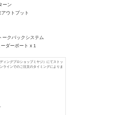
ターン
UEアウトプット
トークバックシステム
ーダーポート x 1
（レコーディングプロショップミヤジ）にてストッ
ンラインでのご注文のタイミングによりま
。