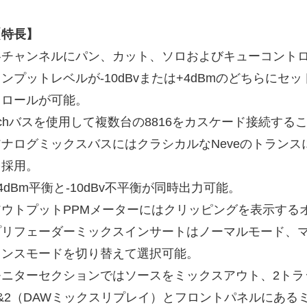
【特長】
各チャンネルにパン、カット、ソロおよびキューコント
ンプットレベルが-10dBvまたは+4dBmのどちらにセッ
トロールが可能。
2chバスを使用して複数台の8816をカスケード接続する
アナログミックスバスにはクラシカルなNeveのトラン
を採用。
4dBm平衡と-10dBv不平衡が同時出力可能。
アウトプットPPMメーターにはクリッピングを表示するオ
プリフェーダーミックスインサートはノーマルモード、
レンスモードを切り替えて選択可能。
モニターセクションではソースをミックスアウト、2トラ
1&2（DAWミックスリプレイ）とフロントパネルにある