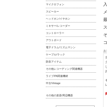
入
マイクロフォン
メ
スピーカー
ヘッドホン/イヤホン
最
ミキサー/レコーダー
コントローラー
アウトボード
コ
電子ドラム/リズムマシン
お
ケーブル/ラック
防音アイテム
その他レコーディング関連機器
ライブ/PA関連機材
中古/Vintage
その他の楽器/周辺機器