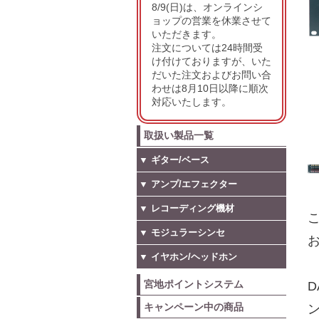
8/9(日)は、オンラインシ
ョップの営業を休業させて
いただきます。
注文については24時間受
け付けておりますが、いた
だいた注文およびお問い合
わせは8月10日以降に順次
対応いたします。
取扱い製品一覧
▼ ギター/ベース
▼ アンプ/エフェクター
▼ レコーディング機材
こ
▼ モジュラーシンセ
お
▼ イヤホン/ヘッドホン
宮地ポイントシステム
キャンペーン中の商品