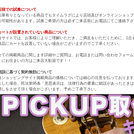
店頭での試奏について
在庫有りとなっている商品でもタイムラグにより店頭及びオンラインショップ
の可能性があります。試奏ご希望の方は必ずご来店前にお電話にてご連絡下さ
カートが設置されていない商品について
当サイトでは、お客様によりご理解いただき、ご満足をいただくために、1点もの
商品にカートを設置していない場合がございますのでご了承ください。
全ての掲載商品に関します詳細やご質問は、お電話または問い合わせフォーム
くにお住まいの方はご来店大歓迎です！！
錯誤に基づく契約無効について
当ショッピングサイト掲載商品の価格については細心の注意を払っております
生した場合、民法第95条「意思表示は、法律行為の要素に錯誤があったとき
消しをさせて頂く場合がございます。予めご了承下さい。