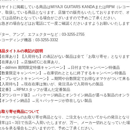
当サイトに掲載している商品はMIYAJI GUITARS KANDAまたはRPM
ク、取扱している商品となります。店舗での販売もいたしておりますので、オ
しては品切れとなっている場合がございますので予めご了承ください。
お急ぎの場合などはお電話にて一度ご確認くださいますようお願いいたします
ギター、アンプ、エフェクターなど：03-3255-2755
レコーディング機器：03-3255-3332
商品タイトルの表記の説明
【在庫あり】【入荷待ち】の表記がない製品は全て「お取り寄せ」となります
【在庫あり】→店舗&ECに在庫あり。
【～dd/mm 期間限定特価キャンペーン】→日付までキャンペーン特価品
【数量限定キャンペーン】→在庫切れとともに終了するキャンペーン特価品
【～プレゼントキャンペーン】→期間や台数限定でお得なオマケがついて来る
【入荷待ち】→現在在庫は無いが、発注済みで入荷待ちの製品
【定番】→RPMスタッフが選んだ定番製品
【ダウンロード版】→パッケージ納品とオンライン納品が選べる製品のオンラ
【オンライン納品】→元々パッケージが存在しない製品
お取り寄せ商品について
メーカーからのお取り寄せ商品となり、ご注文をいただいてからの発注となり
通常は1～3日で当店へ入荷いたしますが、万一、メーカー切れとなっていた
セルを承る場合もございますので、予めご了承ください。