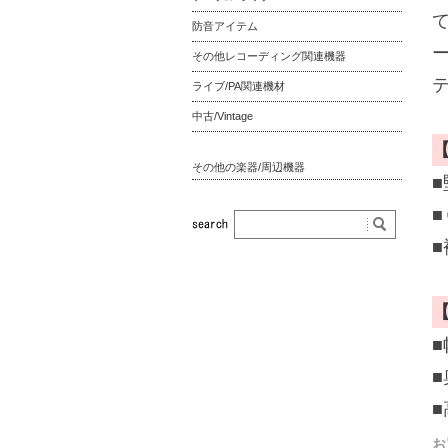
防音アイテム
その他レコーディング関連機器
ライブ/PA関連機材
中古/Vintage
その他の楽器/周辺機器
■
■
■
■
お