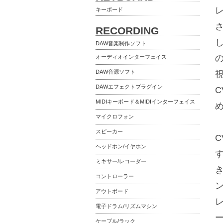
キーボード
RECORDING
DAW音楽制作ソフト
オーディオインターフェイス
DAW音源ソフト
DAWエフェクトプラグイン
MIDIキーボード＆MIDIインターフェイス
マイクロフォン
スピーカー
C
ヘッドホン/イヤホン
ミキサー/レコーダー
コントローラー
アウトボード
電子ドラム/リズムマシン
ケーブル/ラック