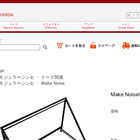
ベース
エフェクター
アンプ
パーツ
Electric Basses
Effectors
Amplifiers
Guitar Parts
索
OP
モジュラーシンセ
ケース関連
モジュラーシンセ
Make Noise
Make Noise/
価格: