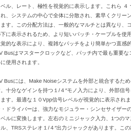
レベル、レート、極性を視覚的に表示します。これら ４
され、システムの中心で全体に分散され、素早くクリー
します。この分配方法は、一般的なマルチとは異なり、
の下に表示されるため、より短いパッチ・ケーブルを使
視覚的な表示により、複雑なパッチをより簡単かつ直感
CV Busはマスタークロックなど、パッチ内で最も重要
めに使用されます。
V Busには、Make Noiseシステムを外部と統合す
す。十分なゲインを持つ１/４″モノ入力により、外部信
きます。最適な１０Vpp信号レベルが視覚的に表示され
ン・ドライバーは、強力なモジュラー・シンセサイザー
レベルに変換します。左右のミニジャック入力、1つのマ
ール、TRSステレオ１/４″出力ジャックがあります。こ