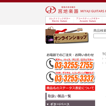
エレクトリックギター
アコースティックギター
Electric Guitars
Acoustic Guitars
商品検
T
取扱い製品一覧
▼ ギター/ベース