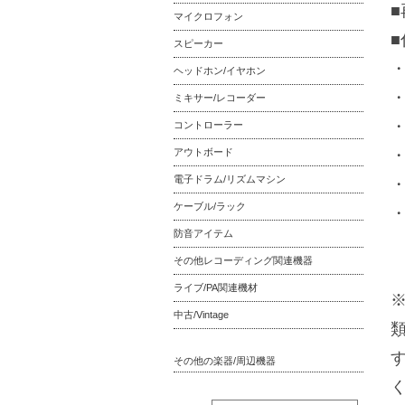
■
マイクロフォン
スピーカー
・
ヘッドホン/イヤホン
ミキサー/レコーダー
コントローラー
アウトボード
・
電子ドラム/リズムマシン
ケーブル/ラック
防音アイテム
その他レコーディング関連機器
ライブ/PA関連機材
中古/Vintage
その他の楽器/周辺機器