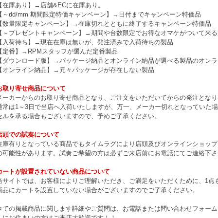
【在庫あり】→店舗&ECに在庫あり。
【～dd/mm 期間限定特価キャンペーン】→日付までキャンペーン特価品
【数量限定キャンペーン】→在庫切れとともに終了するキャンペーン特価品
【～プレゼントキャンペーン】→期間や台数限定でお得なオマケがついて来る
【入荷待ち】→現在在庫は無いが、発注済みで入荷待ちの製品
【定番】→RPMスタッフが選んだ定番製品
【ダウンロード版】→パッケージ納品とオンライン納品が選べる製品のオンラ
【オンライン納品】→元々パッケージが存在しない製品
お取り寄せ商品について
メーカーからのお取り寄せ商品となり、ご注文をいただいてからの発注となり
通常は1～3日で当店へ入荷いたしますが、万一、メーカー切れとなっていた
セルを承る場合もございますので、予めご了承ください。
店頭での試奏について
在庫有りとなっている商品でもタイムラグにより店頭及びオンラインショップ
の可能性があります。試奏ご希望の方は必ずご来店前にお電話にてご連絡下さ
カートが設置されていない商品について
当サイトでは、お客様によりご理解いただき、ご満足をいただくために、1点もの
商品にカートを設置していない場合がございますのでご了承ください。
全ての掲載商品に関します詳細やご質問は、お電話または問い合わせフォーム
くにお住まいの方はご来店大歓迎です！！