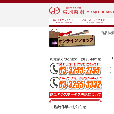
エレクトリックギター
アコースティックギター
Electric Guitars
Acoustic Guitars
商品検
T
臨時休業のお知らせ