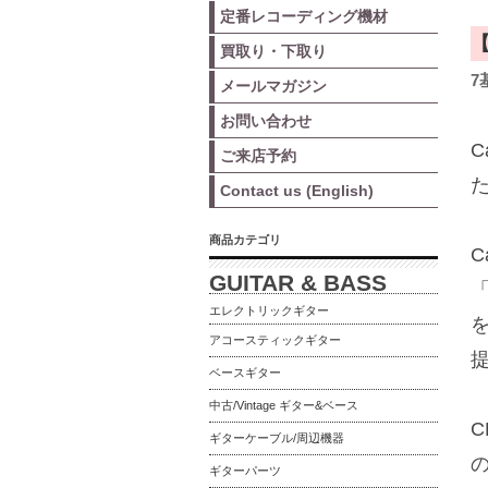
定番レコーディング機材
買取り・下取り
7
メールマガジン
お問い合わせ
C
ご来店予約
た
Contact us (English)
商品カテゴリ
C
GUITAR & BASS
「
エレクトリックギター
アコースティックギター
ベースギター
中古/Vintage ギター&ベース
C
ギターケーブル/周辺機器
の
ギターパーツ