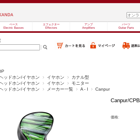
ベース
エフェクター
アンプ
パーツ
Electric Basses
Effectors
Amplifiers
Guitar Parts
索
OP
ヘッドホン/イヤホン
イヤホン
カナル型
ヘッドホン/イヤホン
イヤホン
モニター
ヘッドホン/イヤホン
メーカー一覧
A - I
Canpur
Canpur/
価格: