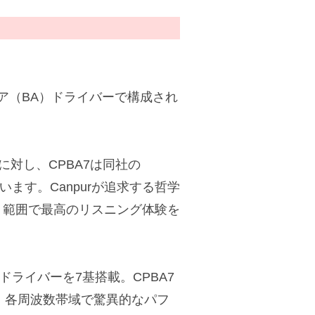
マチュア（BA）ドライバーで構成され
74Eに対し、CPBA7は同社の
ています。Canpurが追求する哲学
く範囲で最高のリスニング体験を
Aドライバーを7基搭載。CPBA7
ure」により、各周波数帯域で驚異的なパフ