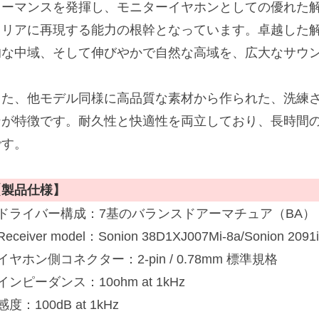
ォーマンスを発揮し、モニターイヤホンとしての優れた
クリアに再現する能力の根幹となっています。卓越した
的な中域、そして伸びやかで自然な高域を、広大なサウ
また、他モデル同様に高品質な素材から作られた、洗練
ンが特徴です。耐久性と快適性を両立しており、長時間
です。
【製品仕様】
■ドライバー構成：7基のバランスドアーマチュア（BA）
Receiver model：Sonion 38D1XJ007Mi-8a/Sonion 2091
イヤホン側コネクター：2-pin / 0.78mm 標準規格
インピーダンス：10ohm at 1kHz
感度：100dB at 1kHz