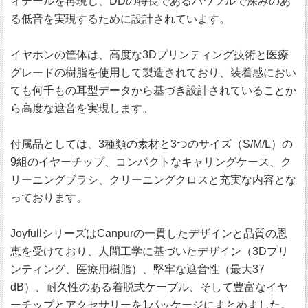
ィテールを再現し、DDの特長であるパワフルで深みのあ
る低音を実現するために設計されています。
イヤホンの筐体は、高度な3Dプリンティング技術と医療
グレードの樹脂を使用して製造されており、装着感におい
ても何千もの耳型データから基づき設計されていることか
ら高度な遮音を実現します。
付属品としては、3種類の素材と3つのサイズ（S/M/L）の
9組のイヤーチップ、コンパクトなキャリングケース、ク
リーニングブラシ、クリーニングクロスと充実な内容とな
っております。
JoyfullシリーズはCanpurの一貫したデザインと品質の恩
恵を受けており、人間工学に基づいたデザイン（3Dプリ
ンティング、医療用樹脂）、堅牢な遮音性（最大37
dB）、耐久性のある着脱式ケーブル、そして豊富なイヤ
ーチップとアクセサリーを1パッケージにまとめました。