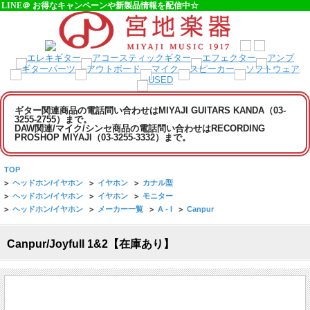
LINE＠ お得なキャンペーンや新製品情報を配信中☆
ギター関連商品の電話問い合わせはMIYAJI GUITARS KANDA（03-
3255-2755）まで。
DAW関連/マイク/シンセ商品の電話問い合わせはRECORDING
PROSHOP MIYAJI（03-3255-3332）まで。
TOP
>
ヘッドホン/イヤホン
>
イヤホン
>
カナル型
>
ヘッドホン/イヤホン
>
イヤホン
>
モニター
>
ヘッドホン/イヤホン
>
メーカー一覧
>
A - I
>
Canpur
Canpur/Joyfull 1&2【在庫あり】