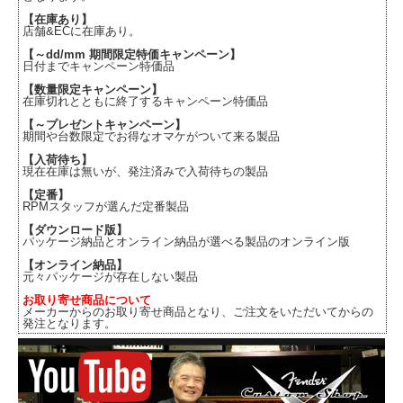
【在庫あり】
店舗&ECに在庫あり。
【～dd/mm 期間限定特価キャンペーン】
日付までキャンペーン特価品
【数量限定キャンペーン】
在庫切れとともに終了するキャンペーン特価品
【～プレゼントキャンペーン】
期間や台数限定でお得なオマケがついて来る製品
【入荷待ち】
現在在庫は無いが、発注済みで入荷待ちの製品
【定番】
RPMスタッフが選んだ定番製品
【ダウンロード版】
パッケージ納品とオンライン納品が選べる製品のオンライン版
【オンライン納品】
元々パッケージが存在しない製品
お取り寄せ商品について
メーカーからのお取り寄せ商品となり、ご注文をいただいてからの
発注となります。