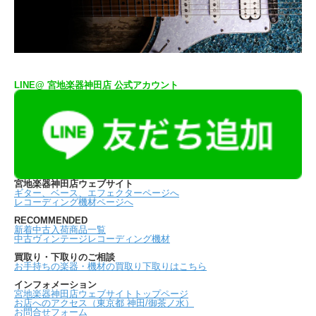
LINE@ 宮地楽器神田店 公式アカウント
宮地楽器神田店ウェブサイト
ギター、ベース、エフェクターページへ
レコーディング機材ページへ
RECOMMENDED
新着中古入荷商品一覧
中古ヴィンテージレコーディング機材
買取り・下取りのご相談
お手持ちの楽器・機材の買取り下取りはこちら
インフォメーション
宮地楽器神田店ウェブサイトトップページ
お店へのアクセス（東京都 神田/御茶ノ水）
お問合せフォーム