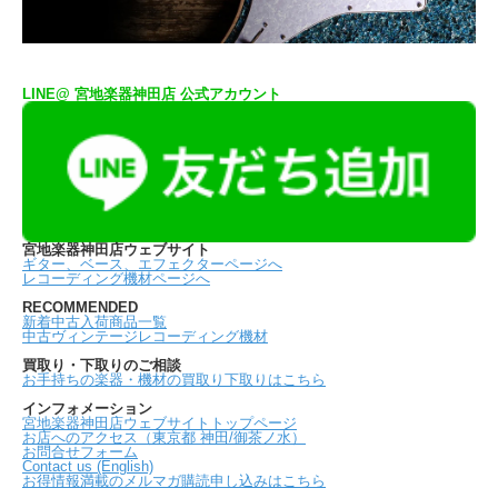
LINE@ 宮地楽器神田店 公式アカウント
宮地楽器神田店ウェブサイト
ギター、ベース、エフェクターページへ
レコーディング機材ページへ
RECOMMENDED
新着中古入荷商品一覧
中古ヴィンテージレコーディング機材
買取り・下取りのご相談
お手持ちの楽器・機材の買取り下取りはこちら
インフォメーション
宮地楽器神田店ウェブサイトトップページ
お店へのアクセス（東京都 神田/御茶ノ水）
お問合せフォーム
Contact us (English)
お得情報満載のメルマガ購読申し込みはこちら