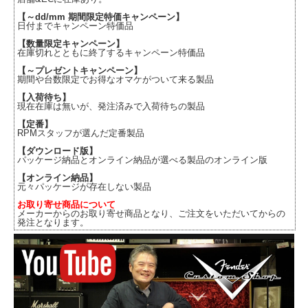
【～dd/mm 期間限定特価キャンペーン】
日付までキャンペーン特価品
【数量限定キャンペーン】
在庫切れとともに終了するキャンペーン特価品
【～プレゼントキャンペーン】
期間や台数限定でお得なオマケがついて来る製品
【入荷待ち】
現在在庫は無いが、発注済みで入荷待ちの製品
【定番】
RPMスタッフが選んだ定番製品
【ダウンロード版】
パッケージ納品とオンライン納品が選べる製品のオンライン版
【オンライン納品】
元々パッケージが存在しない製品
お取り寄せ商品について
メーカーからのお取り寄せ商品となり、ご注文をいただいてからの
発注となります。