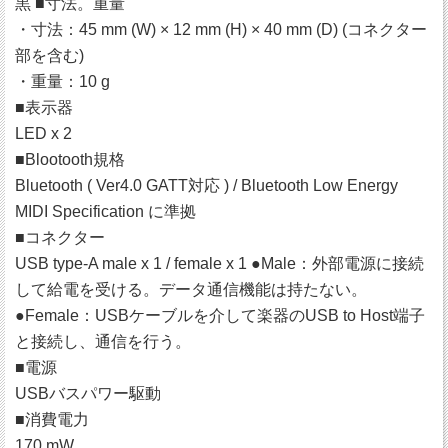
黒 ■寸法。重量
・寸法：45 mm (W) × 12 mm (H) × 40 mm (D) (コネクター
部を含む)
・重量：10 g
■表示器
LED x 2
■Blootooth規格
Bluetooth ( Ver4.0 GATT対応 ) / Bluetooth Low Energy
MIDI Specification に準拠
■コネクター
USB type-A male x 1 / female x 1 ●Male：外部電源に接続
して給電を受ける。データ通信機能は持たない。
●Female：USBケーブルを介して楽器のUSB to Host端子
と接続し、通信を行う。
■電源
USBバスパワー駆動
■消費電力
170 mW