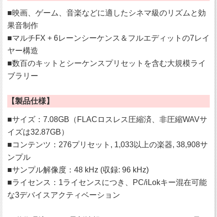
■映画、ゲーム、音楽などに適したシネマ級のリズムと効
果音制作
■マルチFX + 6レーンシーケンス＆フルエディットの7レイ
ヤー構造
■数百のキットとシーケンスプリセットを含む大規模ライ
ブラリー
【製品仕様】
■サイズ：7.08GB（FLACロスレス圧縮済、非圧縮WAVサ
イズは32.87GB）
■コンテンツ：276プリセット, 1,033以上の楽器, 38,908サ
ンプル
■サンプル解像度：48 kHz (収録: 96 kHz)
■ライセンス：1ライセンスにつき、PC/iLokキー混在可能
な3デバイスアクティベーション