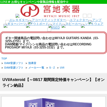
LINE＠ お得なキャンペーンや新製品情報を配信中☆
ギター関連商品の電話問い合わせはMIYAJI GUITARS KANDA（03-
3255-2755）まで。
DAW関連/マイク/シンセ商品の電話問い合わせはRECORDING
PROSHOP MIYAJI（03-3255-3332）まで。
TOP
>
DAW音源ソフト
>
効果音
>
DAW音源ソフト
>
メーカー一覧
>
S - Z
>
UVI
UVI/Asteroid【～08/17 期間限定特価キャンペーン】【オン
ライン納品】