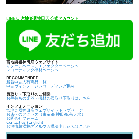
LINE@ 宮地楽器神田店 公式アカウント
宮地楽器神田店ウェブサイト
ギター、ベース、エフェクターページへ
レコーディング機材ページへ
RECOMMENDED
新着中古入荷商品一覧
中古ヴィンテージレコーディング機材
買取り・下取りのご相談
お手持ちの楽器・機材の買取り下取りはこちら
インフォメーション
宮地楽器神田店ウェブサイトトップページ
お店へのアクセス（東京都 神田/御茶ノ水）
お問合せフォーム
Contact us (English)
お得情報満載のメルマガ購読申し込みはこちら