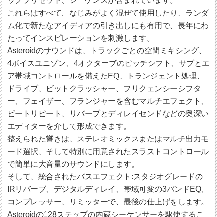
ックプリセット、シーケンスが含まれています。
これらはすべて、なじみがよく混ぜて使用したり、ランダ
ム化で新たなアイディアの引き出しにも有用で、長年にわ
たってインスピレーションを刺激します。
Asteroidのサウンドは、トラックごとの空間ミキシング、
4ボイスユニゾン、4オクターブのピッチシフト、サブとエ
ア帯域コントロールを備えたEQ、トランジェント処理、
ドライブ、ビットクラッシャー、フリクェンシーシフタ
ー、フェイザー、フランジャーを含むマルチエフェクト、
ビートリピート、リバーブとディレイセンドなどの奥深い
エディターを介して形成できます。
整えられた響きは、ステレオミックスまたはマルチ出力モ
ード選択、そして特別に用意されたスラストコントロール
で簡単に大音量のサウンドにします。
そして、統合されたバスエフェクト:スタジオグレードの
IRリバーブ、デジタルディレイ、帯域可変の3バンドEQ、
コンプレッサー、リミッターで、最後の仕上げをします。
Asteroidの128ステップの内蔵シーケンサーを駆使するこ