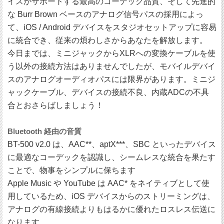
イスがサポートする最高のコーデック品質、そして先進的
な Burr Brown ベースのアナログ信号パスの採用によっ
て、iOS / Android デバイスをスタジオセットアップに容易
に統合でき、従来の煩わしさからあなたを解放します。
今日までは、ミニジャックからXLRへの変換ケーブルを使
う以外の接続方法はありませんでしたが、モバイルデバイ
スのアナログオーディオパスには限界があります。ミニジ
ャックケーブル、デバイスの接続不良、内蔵ADCの不具
合とおさらばしましょう！
Bluetooth 経由の音質
BT-500 v2.0 は、AAC**、aptX***、SBC といったデバイス
に最適なコーデックを認識し、シームレスな統合を果たす
ことで、物事をシンプルに保ちます
Apple Music や YouTube は AAC* をネイティブとして使
用しているため、iOS デバイスからのストリーミングは、
アナログの有線接続よりもはるかに優れたロスレス伝送に
なります。