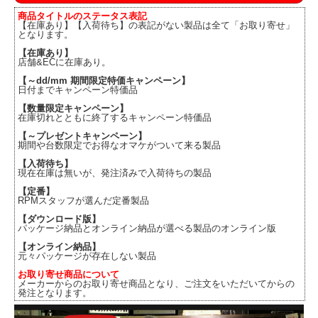
商品タイトルのステータス表記
【在庫あり】【入荷待ち】の表記がない製品は全て「お取り寄せ」
となります。
【在庫あり】
店舗&ECに在庫あり。
【～dd/mm 期間限定特価キャンペーン】
日付までキャンペーン特価品
【数量限定キャンペーン】
在庫切れとともに終了するキャンペーン特価品
【～プレゼントキャンペーン】
期間や台数限定でお得なオマケがついて来る製品
【入荷待ち】
現在在庫は無いが、発注済みで入荷待ちの製品
【定番】
RPMスタッフが選んだ定番製品
【ダウンロード版】
パッケージ納品とオンライン納品が選べる製品のオンライン版
【オンライン納品】
元々パッケージが存在しない製品
お取り寄せ商品について
メーカーからのお取り寄せ商品となり、ご注文をいただいてからの
発注となります。