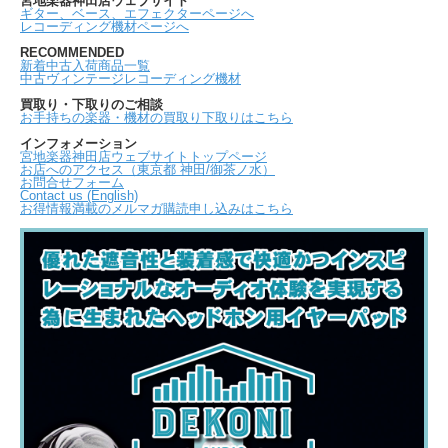
宮地楽器神田店ウェブサイト
ギター、ベース、エフェクターページへ
レコーディング機材ページへ
RECOMMENDED
新着中古入荷商品一覧
中古ヴィンテージレコーディング機材
買取り・下取りのご相談
お手持ちの楽器・機材の買取り下取りはこちら
インフォメーション
宮地楽器神田店ウェブサイトトップページ
お店へのアクセス（東京都 神田/御茶ノ水）
お問合せフォーム
Contact us (English)
お得情報満載のメルマガ購読申し込みはこちら