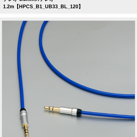
1.2m【HPCS_B1_UB33_BL_120】