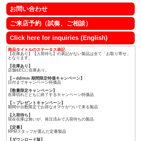
お問い合わせ
ご来店予約（試奏、ご相談）
Click here for inquiries (English)
商品タイトルのステータス表記
【在庫あり】【入荷待ち】の表記がない製品は全て「お取り寄せ」
となります。
【在庫あり】
店舗&ECに在庫あり。
【～dd/mm 期間限定特価キャンペーン】
日付までキャンペーン特価品
【数量限定キャンペーン】
在庫切れとともに終了するキャンペーン特価品
【～プレゼントキャンペーン】
期間や台数限定でお得なオマケがついて来る製品
【入荷待ち】
現在在庫は無いが、発注済みで入荷待ちの製品
【定番】
RPMスタッフが選んだ定番製品
【ダウンロード版】