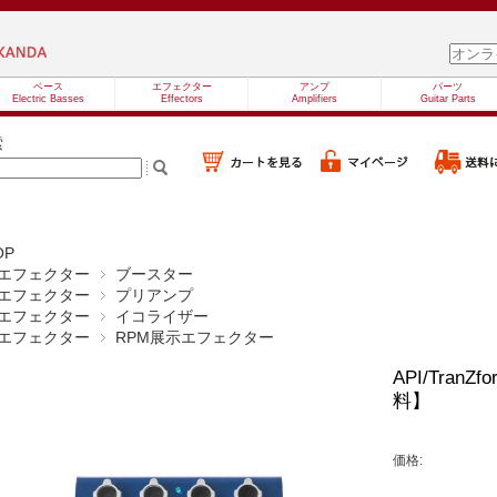
ベース
エフェクター
アンプ
パーツ
Electric Basses
Effectors
Amplifiers
Guitar Parts
索
OP
エフェクター
ブースター
エフェクター
プリアンプ
エフェクター
イコライザー
エフェクター
RPM展示エフェクター
API/Tran
料】
価格: