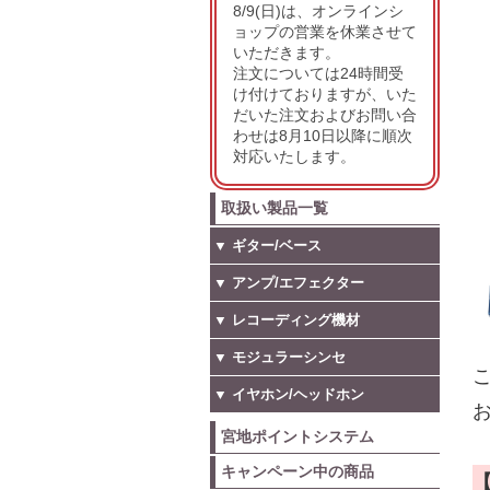
8/9(日)は、オンラインシ
ョップの営業を休業させて
いただきます。
注文については24時間受
け付けておりますが、いた
だいた注文およびお問い合
わせは8月10日以降に順次
対応いたします。
取扱い製品一覧
▼ ギター/ベース
▼ アンプ/エフェクター
▼ レコーディング機材
▼ モジュラーシンセ
こ
▼ イヤホン/ヘッドホン
お
宮地ポイントシステム
キャンペーン中の商品