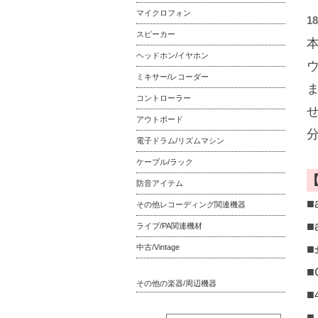
マイクロフォン
1
スピーカー
ヘッドホン/イヤホン
ミキサー/レコーダー
コントローラー
アウトボード
電子ドラム/リズムマシン
ケーブル/ラック
防音アイテム
■
その他レコーディング関連機器
■
ライブ/PA関連機材
■
中古/Vintage
■
その他の楽器/周辺機器
■
■