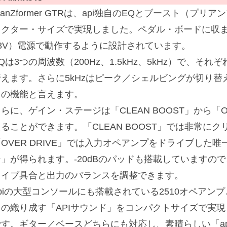
ranZformer GTRは、api独自のEQとブースト（
ェクター・サイズで実現しました。ペダル・ボードに収ま
18V）電源で動作するように設計されています。
Qは3つの周波数（200Hz、1.5kHz、5kHz）で、それぞ
行えます。さらに5kHzはピーク／シェルビングが切り
らの機能と言えます。
らに、ゲイン・ステージは「CLEAN BOOST」から「O
えることができます。「CLEAN BOOST」では非常に
OVER DRIVE」では入力オペアンプをドライブした唯
ン」が得られます。-20dBのパッドも搭載していますの
ライブ具合と出力のバランスを調整できます。
piの大型コンソールにも搭載されている2510オペアンプ
スの織り成す「APIサウンド」をコンパクトサイズで実
です。ギター／ベースどちらにも対応し、素晴らしい「a