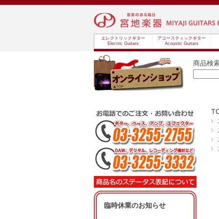
エレクトリックギター
アコースティックギター
Electric Guitars
Acoustic Guitars
商品検
T
臨時休業のお知らせ