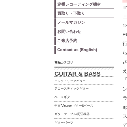
定番レコーディング機材
T
買取り・下取り
メールマガジン
お問い合わせ
E
ご来店予約
Contact us (English)
さ
商品カテゴリ
GUITAR & BASS
「
エレクトリックギター
アコースティックギター
ベースギター
中古/Vintage ギター&ベース
a
ギターケーブル/周辺機器
ギターパーツ