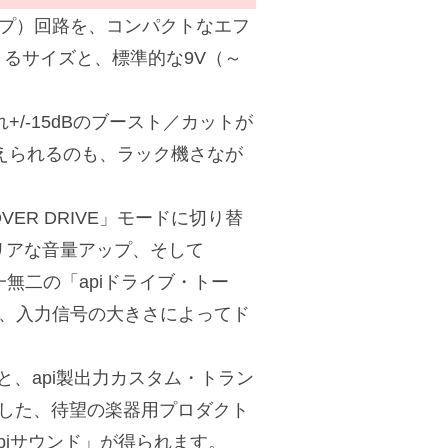
プリアンプ）回路を、コンパクトなエフ
るサイズと、標準的な9V（～
れ+/-15dBのブースト／カットが
替えられるのも、ラック機さなが
VER DRIVE」モードに切り替
クリアな音量アップ、そして
一無二の「apiドライブ・トー
で、入力信号の大きさによってド
と、api製出力カスタム・トラン
現した、待望の楽器用プロダクト
piサウンド」が得られます。