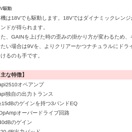
8V駆動
本機は18Vでも駆動します。18Vではダイナミックレン
ウンドが得られます。
また、GAINを上げた時の歪みの掛かり方が変わるため
せたい場合は9Vを、よりクリアーかつナチュラルにドライ
分けるのも手です。
【主な特徴】
api2510オペアンプ
api独自の出力トランス
±15dBのゲインを持つ3バンドEQ
OpAmpオーバードライブ回路
40dBのゲイン
-20 dB出力パッド