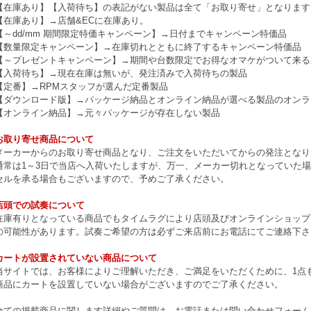
【在庫あり】【入荷待ち】の表記がない製品は全て「お取り寄せ」となります
【在庫あり】→店舗&ECに在庫あり。
【～dd/mm 期間限定特価キャンペーン】→日付までキャンペーン特価品
【数量限定キャンペーン】→在庫切れとともに終了するキャンペーン特価品
【～プレゼントキャンペーン】→期間や台数限定でお得なオマケがついて来る
【入荷待ち】→現在在庫は無いが、発注済みで入荷待ちの製品
【定番】→RPMスタッフが選んだ定番製品
【ダウンロード版】→パッケージ納品とオンライン納品が選べる製品のオンラ
【オンライン納品】→元々パッケージが存在しない製品
お取り寄せ商品について
メーカーからのお取り寄せ商品となり、ご注文をいただいてからの発注となり
通常は1～3日で当店へ入荷いたしますが、万一、メーカー切れとなっていた
セルを承る場合もございますので、予めご了承ください。
店頭での試奏について
在庫有りとなっている商品でもタイムラグにより店頭及びオンラインショップ
の可能性があります。試奏ご希望の方は必ずご来店前にお電話にてご連絡下さ
カートが設置されていない商品について
当サイトでは、お客様によりご理解いただき、ご満足をいただくために、1点もの
商品にカートを設置していない場合がございますのでご了承ください。
全ての掲載商品に関します詳細やご質問は、お電話または問い合わせフォーム