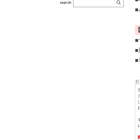
■
■
■
お