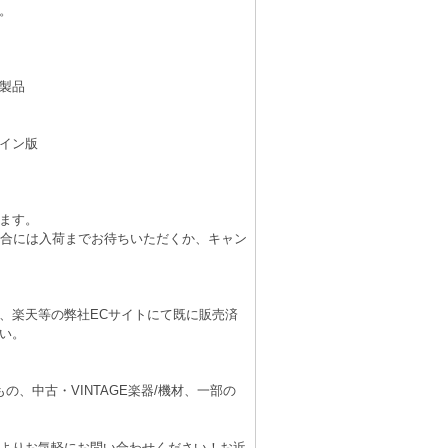
。
製品
イン版
ます。
場合には入荷までお待ちいただくか、キャン
、楽天等の弊社ECサイトにて既に販売済
い。
、中古・VINTAGE楽器/機材、一部の
よりお気軽にお問い合わせください！お近