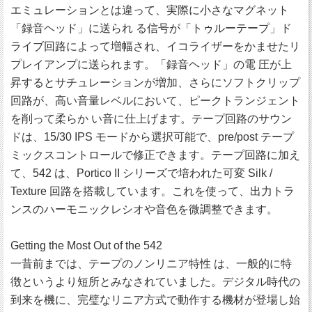
エミュレーションとは違って、実際に小さなマグネット
「録音ヘッド」に送られ る信号が「トゥルーテープ」ド
ライブ回路によって増幅され、イコライザーをかませたリ
プレイアンプに送られます。「録音ヘッド」の電 圧が上
昇するとサチュレーションが増加、さらにソフトクリップ
回路が、高い音量レベルにおいて、ピークトランジェント
を削って柔らか い音に仕上げます。テープ回路のサウン
ドは、15/30 IPS モードから選択可能で、pre/post テープ
ミックスコントロールで修正できます。テープ回路に加え
て、542 は、Portico II シリーズで培われた可変 Silk /
Texture 回路を搭載しています。これを使って、出力トラ
ンスのハーモニックレシオや音色を微調整できます。
Getting the Most Out of the 542
一昔前までは、テープのノンリニア特性 は、一般的に特
徴というより短所とみなされていました。デジタル時代の
到来を機に、完璧なリニア方式で動作する機材が登場し始