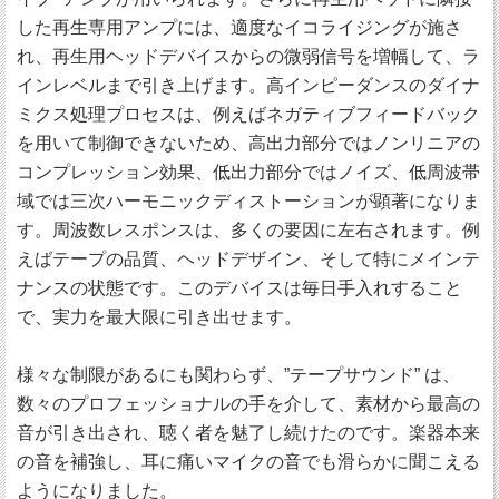
した再生専用アンプには、適度なイコライジングが施さ
れ、再生用ヘッドデバイスからの微弱信号を増幅して、ラ
インレベルまで引き上げます。高インピーダンスのダイナ
ミクス処理プロセスは、例えばネガティブフィードバック
を用いて制御できないため、高出力部分ではノンリニアの
コンプレッション効果、低出力部分ではノイズ、低周波帯
域では三次ハーモニックディストーションが顕著になりま
す。周波数レスポンスは、多くの要因に左右されます。例
えばテープの品質、ヘッドデザイン、そして特にメインテ
ナンスの状態です。このデバイスは毎日手入れすること
で、実力を最大限に引き出せます。
様々な制限があるにも関わらず、”テープサウンド” は、
数々のプロフェッショナルの手を介して、素材から最高の
音が引き出され、聴く者を魅了し続けたのです。楽器本来
の音を補強し、耳に痛いマイクの音でも滑らかに聞こえる
ようになりました。