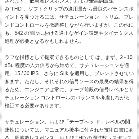
されます。低周波レスポンス、および全高調波歪
み”THD”、ソフトクリップの適用量から最良のバラ ンスポ
イントを見つけるには、サチュレーション、トリム、ブレ
ンドコントロールを微調整しながら行いますが、この他に
も、542 の前段における適正なゲイン設定やダイナミクス
処理が必要となるかもしれません。
ラフな指標として提案できるものとして は、まず、2 - 10
dBu 程度の入力信号から始めて、サチュレーションを適
用、15 / 30 IPS、さらに Silk を適用し、ブレンドさせてい
きます。ただし、それぞれの信号ソースの最良の結果を得
るため、エンジニアは常に、テープ前段の信号レベルとサ
チュレーション コントロールのバランスを考慮しながら
検証する必要があります。
サチュレーション、および「テープヘッ ド」レベルの関
連性については、マニュアル後半に付された技術白書にあ
る、周波数レスポンス、および THD の周波数レスポンス