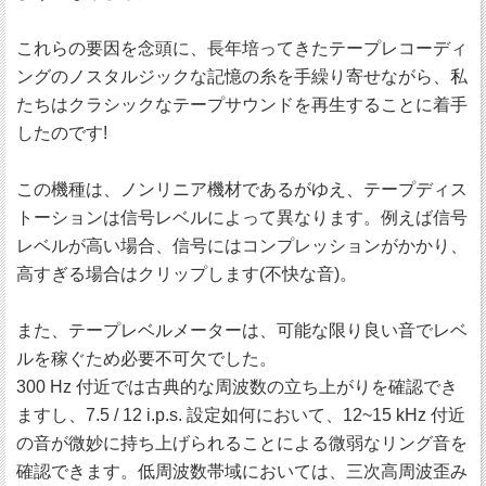
これらの要因を念頭に、長年培ってきたテープレコーディ
ングのノスタルジックな記憶の糸を手繰り寄せながら、私
たちはクラシックなテープサウンドを再生することに着手
したのです!
この機種は、ノンリニア機材であるがゆえ、テープディス
トーションは信号レベルによって異なります。例えば信号
レベルが高い場合、信号にはコンプレッションがかかり、
高すぎる場合はクリップします(不快な音)。
また、テープレベルメーターは、可能な限り良い音でレベ
ルを稼ぐため必要不可欠でした。
300 Hz 付近では古典的な周波数の立ち上がりを確認でき
ますし、7.5 / 12 i.p.s. 設定如何において、12~15 kHz 付近
の音が微妙に持ち上げられることによる微弱なリング音を
確認できます。低周波数帯域においては、三次高周波歪み