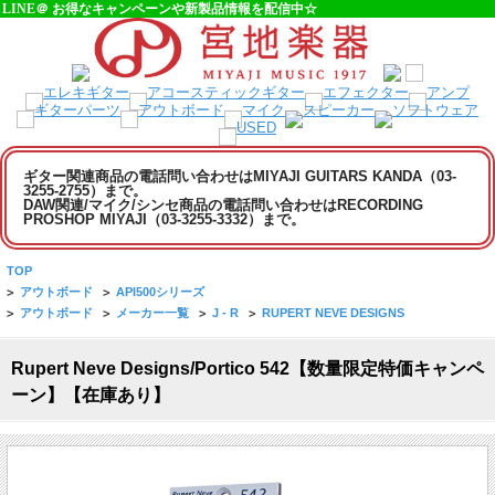
LINE＠ お得なキャンペーンや新製品情報を配信中☆
ギター関連商品の電話問い合わせはMIYAJI GUITARS KANDA（03-
3255-2755）まで。
DAW関連/マイク/シンセ商品の電話問い合わせはRECORDING
PROSHOP MIYAJI（03-3255-3332）まで。
TOP
>
アウトボード
>
API500シリーズ
>
アウトボード
>
メーカー一覧
>
J - R
>
RUPERT NEVE DESIGNS
Rupert Neve Designs/Portico 542【数量限定特価キャンペ
ーン】【在庫あり】