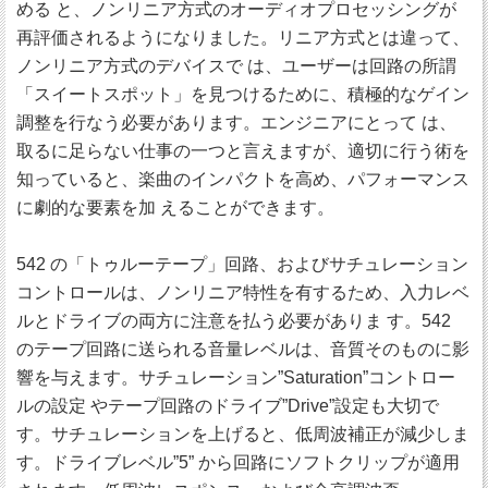
める と、ノンリニア方式のオーディオプロセッシングが
再評価されるようになりました。リニア方式とは違って、
ノンリニア方式のデバイスで は、ユーザーは回路の所謂
「スイートスポット」を見つけるために、積極的なゲイン
調整を行なう必要があります。エンジニアにとって は、
取るに足らない仕事の一つと言えますが、適切に行う術を
知っていると、楽曲のインパクトを高め、パフォーマンス
に劇的な要素を加 えることができます。
542 の「トゥルーテープ」回路、およびサチュレーション
コントロールは、ノンリニア特性を有するため、入力レベ
ルとドライブの両方に注意を払う必要がありま す。542
のテープ回路に送られる音量レベルは、音質そのものに影
響を与えます。サチュレーション”Saturation”コントロー
ルの設定 やテープ回路のドライブ”Drive”設定も大切で
す。サチュレーションを上げると、低周波補正が減少しま
す。ドライブレベル”5” から回路にソフトクリップが適用