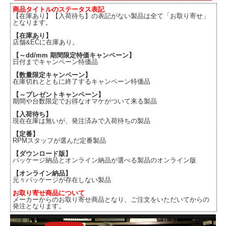
商品タイトルのステータス表記
【在庫あり】【入荷待ち】の表記がない製品は全て「お取り寄せ」
となります。
【在庫あり】
店舗&ECに在庫あり。
【～dd/mm 期間限定特価キャンペーン】
日付までキャンペーン特価品
【数量限定キャンペーン】
在庫切れとともに終了するキャンペーン特価品
【～プレゼントキャンペーン】
期間や台数限定でお得なオマケがついて来る製品
【入荷待ち】
現在在庫は無いが、発注済みで入荷待ちの製品
【定番】
RPMスタッフが選んだ定番製品
【ダウンロード版】
パッケージ納品とオンライン納品が選べる製品のオンライン版
【オンライン納品】
元々パッケージが存在しない製品
お取り寄せ商品について
メーカーからのお取り寄せ商品となり、ご注文をいただいてからの
発注となります。