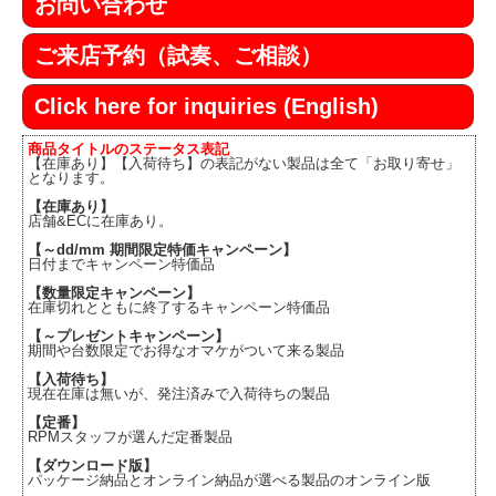
お問い合わせ
ご来店予約（試奏、ご相談）
Click here for inquiries (English)
商品タイトルのステータス表記
【在庫あり】【入荷待ち】の表記がない製品は全て「お取り寄せ」
となります。
【在庫あり】
店舗&ECに在庫あり。
【～dd/mm 期間限定特価キャンペーン】
日付までキャンペーン特価品
【数量限定キャンペーン】
在庫切れとともに終了するキャンペーン特価品
【～プレゼントキャンペーン】
期間や台数限定でお得なオマケがついて来る製品
【入荷待ち】
現在在庫は無いが、発注済みで入荷待ちの製品
【定番】
RPMスタッフが選んだ定番製品
【ダウンロード版】
パッケージ納品とオンライン納品が選べる製品のオンライン版