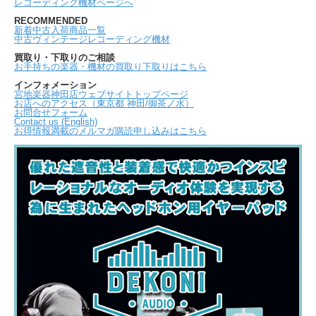
レコーディング機材ページへ
RECOMMENDED
新着中古入荷商品一覧
中古ヴィンテージレコーディング機材
買取り・下取りのご相談
お手持ちの楽器・機材の買取り下取りはこちら
インフォメーション
宮地楽器神田店ウェブサイトトップページ
お店へのアクセス（東京都 神田/御茶ノ水）
お問合せフォーム
Contact us (English)
お得情報満載のメルマガ購読申し込みはこちら