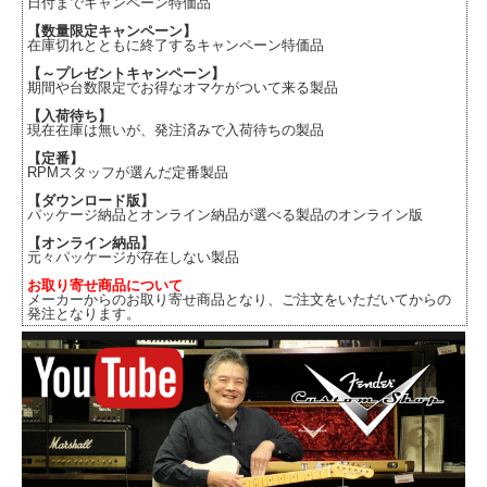
日付までキャンペーン特価品
【数量限定キャンペーン】
在庫切れとともに終了するキャンペーン特価品
【～プレゼントキャンペーン】
期間や台数限定でお得なオマケがついて来る製品
【入荷待ち】
現在在庫は無いが、発注済みで入荷待ちの製品
【定番】
RPMスタッフが選んだ定番製品
【ダウンロード版】
パッケージ納品とオンライン納品が選べる製品のオンライン版
【オンライン納品】
元々パッケージが存在しない製品
お取り寄せ商品について
メーカーからのお取り寄せ商品となり、ご注文をいただいてからの
発注となります。