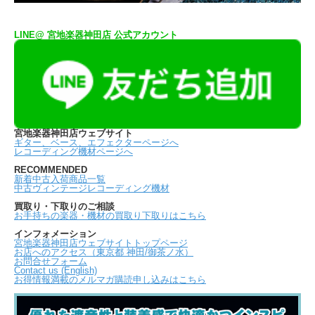
LINE@ 宮地楽器神田店 公式アカウント
宮地楽器神田店ウェブサイト
ギター、ベース、エフェクターページへ
レコーディング機材ページへ
RECOMMENDED
新着中古入荷商品一覧
中古ヴィンテージレコーディング機材
買取り・下取りのご相談
お手持ちの楽器・機材の買取り下取りはこちら
インフォメーション
宮地楽器神田店ウェブサイトトップページ
お店へのアクセス（東京都 神田/御茶ノ水）
お問合せフォーム
Contact us (English)
お得情報満載のメルマガ購読申し込みはこちら