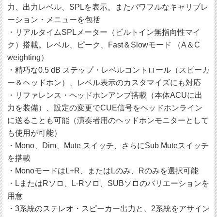
力、出力レベル、SPLを表示。またパワフルなキャリブレ
ーション・メニューを包括
・リアルタイムSPLメーター（ビルトイン無指向性マイ
ク）搭載。レベル、ピーク、Fast＆Slowモード （A＆C
weighting）
・精巧な0.5 dB ステップ・レベルコントロール（スピーカ
ー＆ヘッドホン）、レベル表示のカスタマイズにも対応
・リファレンス・ヘッドホンアンプ搭載（本体ACUに出
力を装備）、設定の変更でCUE信号をヘッドホンライン
に送ることも可能（演奏者用のヘッドホンモニターとして
も使用が可能）
・Mono、Dim、Mute スイッチ、さらにSub Muteスイッチ
を搭載
・MonoモードはL+R、またはLのみ、Rのみを選択可能
・LまたはRソロ、L-Rソロ、SUBソロのバリエーションを
用意
・3系統のステレオ・スピーカー出力と、2系統をアサイン