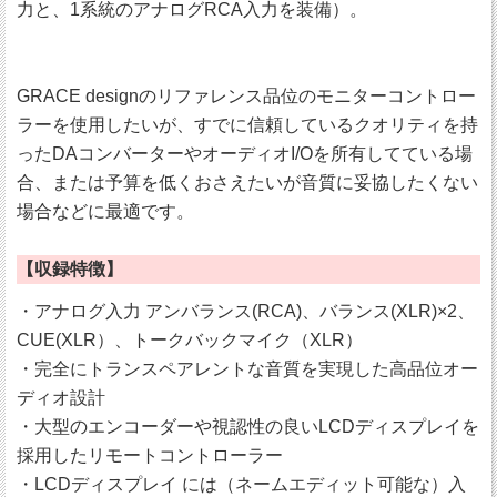
力と、1系統のアナログRCA入力を装備）。
GRACE designのリファレンス品位のモニターコントロー
ラーを使用したいが、すでに信頼しているクオリティを持
ったDAコンバーターやオーディオI/Oを所有してている場
合、または予算を低くおさえたいが音質に妥協したくない
場合などに最適です。
【収録特徴】
・アナログ入力 アンバランス(RCA)、バランス(XLR)×2、
CUE(XLR）、トークバックマイク（XLR）
・完全にトランスペアレントな音質を実現した高品位オー
ディオ設計
・大型のエンコーダーや視認性の良いLCDディスプレイを
採用したリモートコントローラー
・LCDディスプレイ には（ネームエディット可能な）入