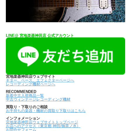
LINE@ 宮地楽器神田店 公式アカウント
宮地楽器神田店ウェブサイト
ギター、ベース、エフェクターページへ
レコーディング機材ページへ
RECOMMENDED
新着中古入荷商品一覧
中古ヴィンテージレコーディング機材
買取り・下取りのご相談
お手持ちの楽器・機材の買取り下取りはこちら
インフォメーション
宮地楽器神田店ウェブサイトトップページ
お店へのアクセス（東京都 神田/御茶ノ水）
お問合せフォーム