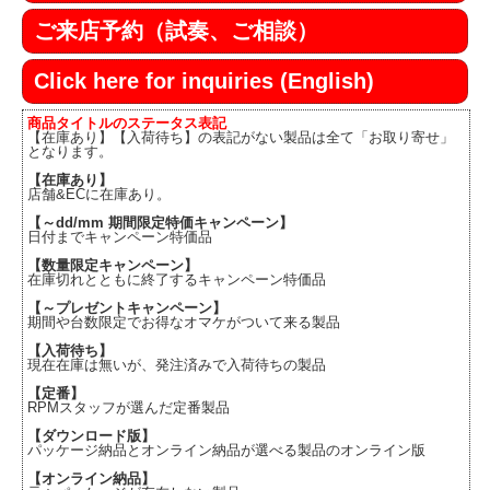
ご来店予約（試奏、ご相談）
Click here for inquiries (English)
商品タイトルのステータス表記
【在庫あり】【入荷待ち】の表記がない製品は全て「お取り寄せ」
となります。
【在庫あり】
店舗&ECに在庫あり。
【～dd/mm 期間限定特価キャンペーン】
日付までキャンペーン特価品
【数量限定キャンペーン】
在庫切れとともに終了するキャンペーン特価品
【～プレゼントキャンペーン】
期間や台数限定でお得なオマケがついて来る製品
【入荷待ち】
現在在庫は無いが、発注済みで入荷待ちの製品
【定番】
RPMスタッフが選んだ定番製品
【ダウンロード版】
パッケージ納品とオンライン納品が選べる製品のオンライン版
【オンライン納品】