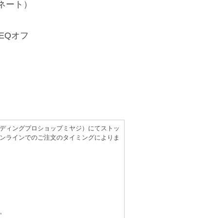
ミネート）
 EQオフ
（レコーディングプロショップミヤジ）にてストッ
ンラインでのご注文のタイミングによりま
。