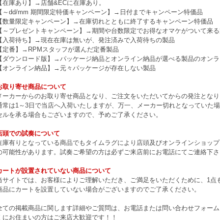
【在庫あり】→店舗&ECに在庫あり。
【～dd/mm 期間限定特価キャンペーン】→日付までキャンペーン特価品
【数量限定キャンペーン】→在庫切れとともに終了するキャンペーン特価品
【～プレゼントキャンペーン】→期間や台数限定でお得なオマケがついて来る
【入荷待ち】→現在在庫は無いが、発注済みで入荷待ちの製品
【定番】→RPMスタッフが選んだ定番製品
【ダウンロード版】→パッケージ納品とオンライン納品が選べる製品のオンラ
【オンライン納品】→元々パッケージが存在しない製品
お取り寄せ商品について
メーカーからのお取り寄せ商品となり、ご注文をいただいてからの発注となり
通常は1～3日で当店へ入荷いたしますが、万一、メーカー切れとなっていた
セルを承る場合もございますので、予めご了承ください。
店頭での試奏について
在庫有りとなっている商品でもタイムラグにより店頭及びオンラインショップ
の可能性があります。試奏ご希望の方は必ずご来店前にお電話にてご連絡下さ
カートが設置されていない商品について
当サイトでは、お客様によりご理解いただき、ご満足をいただくために、1点もの
商品にカートを設置していない場合がございますのでご了承ください。
全ての掲載商品に関します詳細やご質問は、お電話または問い合わせフォーム
くにお住まいの方はご来店大歓迎です！！