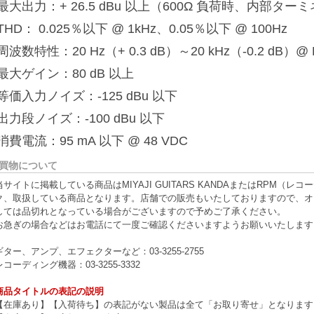
最大出力：+ 26.5 dBu 以上（600Ω 負荷時、内部ター
THD： 0.025％以下 @ 1kHz、0.05％以下 @ 100Hz
周波数特性：20 Hz（+ 0.3 dB）～20 kHz（-0.2 dB）@
最大ゲイン：80 dB 以上
等価入力ノイズ：-125 dBu 以下
出力段ノイズ：-100 dBu 以下
消費電流：95 mA 以下 @ 48 VDC
買物について
当サイトに掲載している商品はMIYAJI GUITARS KANDAまたはRPM
ク、取扱している商品となります。店舗での販売もいたしておりますので、オ
しては品切れとなっている場合がございますので予めご了承ください。
お急ぎの場合などはお電話にて一度ご確認くださいますようお願いいたします
ギター、アンプ、エフェクターなど：03-3255-2755
レコーディング機器：03-3255-3332
商品タイトルの表記の説明
【在庫あり】【入荷待ち】の表記がない製品は全て「お取り寄せ」となります