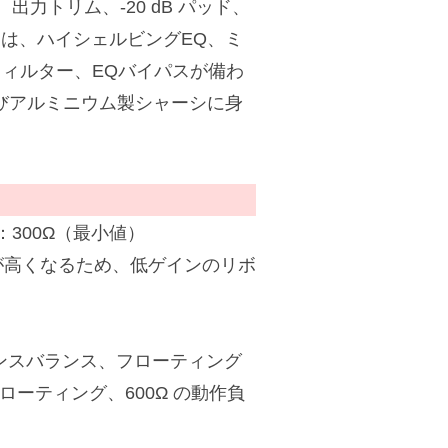
、出力トリム、-20 dB パッド、
には、ハイシェルビングEQ、ミ
フィルター、EQバイパスが備わ
びアルミニウム製シャーシに身
：300Ω（最小値）
が高くなるため、低ゲインのリボ
ランスバランス、フローティング
ローティング、600Ω の動作負