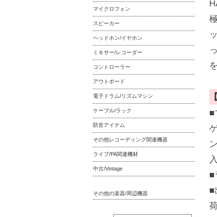
H
マイクロフォン
スピーカー
ヘッドホン/イヤホン
ミキサー/レコーダー
コントローラー
アウトボード
電子ドラム/リズムマシン
ケーブル/ラック
■
防音アイテム
その他レコーディング関連機器
ライブ/PA関連機材
中古/Vintage
その他の楽器/周辺機器