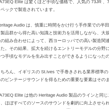
A73EQ Elite は驚くほど手頃な価格で、人気の 73JR 、
スペックで製造されています。
eritage Audio は、慎重に時間をかけ行う手作業で
る製品群から得た高い知識と技術力を活用しながら、大
法の組み合わせによって、西ヨーロッパでの高い製造関
した。その結果、拡大を続けるエントリーモデルの分野
かつ手頃なモデルを生み出すことができるようになった
ちろん、イギリスの St.Ives で手巻きされる業界標準の C
真のビンテージサウンドを得るための重要な要素はその
A73EQ Elite は他の Heritage Audio 製品の
り、ほぼすべてのソースのサウンドを劇的に向上させら