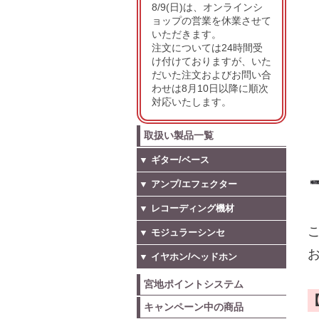
8/9(日)は、オンラインシ
ョップの営業を休業させて
いただきます。
注文については24時間受
け付けておりますが、いた
だいた注文およびお問い合
わせは8月10日以降に順次
対応いたします。
取扱い製品一覧
▼ ギター/ベース
▼ アンプ/エフェクター
▼ レコーディング機材
こ
▼ モジュラーシンセ
お
▼ イヤホン/ヘッドホン
宮地ポイントシステム
キャンペーン中の商品