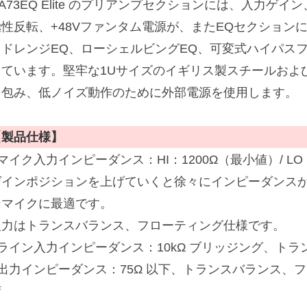
A73EQ Elite のプリアンプセクションには、入力ゲイン
極性反転、+48Vファンタム電源が、またEQセクション
ッドレンジEQ、ローシェルビングEQ、可変式ハイパス
っています。堅牢な1Uサイズのイギリス製スチールおよ
を包み、低ノイズ動作のために外部電源を使用します。
【製品仕様】
マイク入力インピーダンス：HI：1200Ω（最小値）/ LO
ゲインポジションを上げていくと徐々にインピーダンス
ンマイクに最適です。
入力はトランスバランス、フローティング仕様です。
■ライン入力インピーダンス：10kΩ ブリッジング、ト
■出力インピーダンス：75Ω 以下、トランスバランス、フ
荷