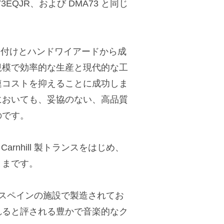
73EQJR、および DMA73 と同じ
の半田付けとハンドワイアードから成
規模で効率的な生産と現代的な工
連コストを抑えることに成功しま
においても、妥協のない、高品質
のです。
arnhill 製トランスをはじめ、
ままです。
ラインと同じスペインの施設で製造されてお
れると評される豊かで音楽的なク