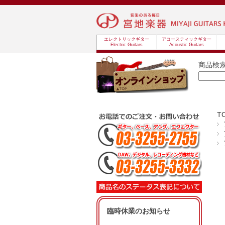
エレクトリックギター
アコースティックギター
Electric Guitars
Acoustic Guitars
商品検
T
臨時休業のお知らせ