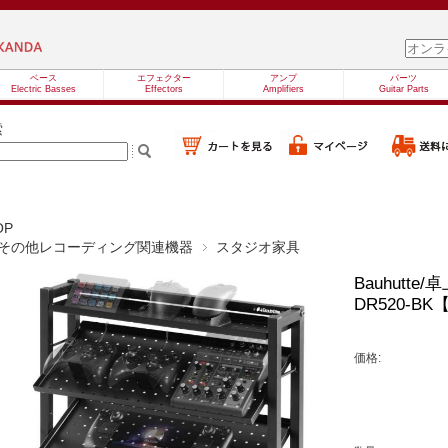
ベース
エフェクター
アンプ
パーツ
Electric Basses
Effectors
Amplifiers
Guitar Parts
索
OP
その他レコーディング関連機器
スタジオ家具
Bauhutt
DR520-B
価格: