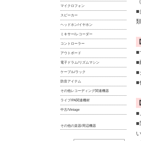
マイクロフォン
スピーカー
ヘッドホン/イヤホン
ミキサー/レコーダー
コントローラー
■
アウトボード
■
電子ドラム/リズムマシン
■
ケーブル/ラック
防音アイテム
その他レコーディング関連機器
ライブ/PA関連機材
中古/Vintage
その他の楽器/周辺機器