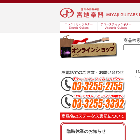
エレクトリックギター
アコースティックギター
Electric Guitars
Acoustic Guitars
商品検
T
臨時休業のお知らせ