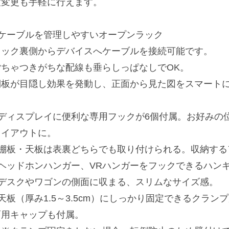
度変更も手軽に行えます。
■ケーブルを管理しやすいオープンラック
ラック裏側からデバイスへケーブルを接続可能です。
ごちゃつきがちな配線も垂らしっぱなしでOK。
棚板が目隠し効果を発動し、正面から見た図をスマート
■ディスプレイに便利な専用フックが6個付属。お好みの
レイアウトに。
■棚板・天板は表裏どちらでも取り付けられる。収納する
■ヘッドホンハンガー、VRハンガーをフックできるハン
■デスクやワゴンの側面に収まる、スリムなサイズ感。
■天板（厚み1.5～3.5cm）にしっかり固定できるクラ
面用キャップも付属。