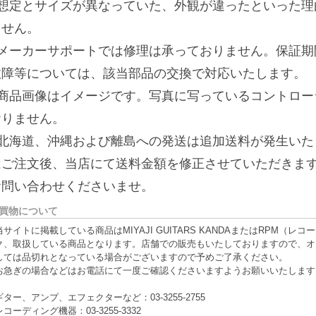
■想定とサイズが異なっていた、外観が違ったといった理
ません。
■メーカーサポートでは修理は承っておりません。保証期
故障等については、該当部品の交換で対応いたします。
■商品画像はイメージです。写真に写っているコントロー
おりません。
■北海道、沖縄および離島への発送は追加送料が発生いた
はご注文後、当店にて送料金額を修正させていただきま
お問い合わせくださいませ。
買物について
当サイトに掲載している商品はMIYAJI GUITARS KANDAまたはRPM
ク、取扱している商品となります。店舗での販売もいたしておりますので、オ
しては品切れとなっている場合がございますので予めご了承ください。
お急ぎの場合などはお電話にて一度ご確認くださいますようお願いいたします
ギター、アンプ、エフェクターなど：03-3255-2755
レコーディング機器：03-3255-3332