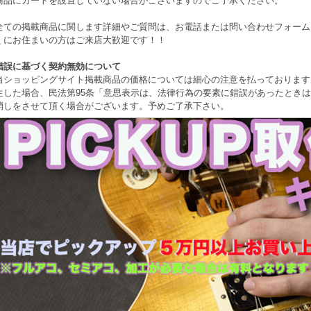
商品にカートを設置していない場合がございますのでご了承ください。
全ての掲載商品に関します詳細やご質問は、お電話または問い合わせフォーム
くにお住まいの方はご来店大歓迎です！！
錯誤に基づく契約無効について
当ショッピングサイト掲載商品の価格については細心の注意を払っております
生した場合、民法第95条「意思表示は、法律行為の要素に錯誤があったとき
消しをさせて頂く場合がございます。予めご了承下さい。