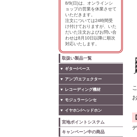
8/9(日)は、オンラインシ
ョップの営業を休業させて
いただきます。
注文については24時間受
け付けておりますが、いた
だいた注文およびお問い合
わせは8月10日以降に順次
対応いたします。
取扱い製品一覧
▼ ギター/ベース
▼ アンプ/エフェクター
こ
▼ レコーディング機材
お
▼ モジュラーシンセ
▼ イヤホン/ヘッドホン
宮地ポイントシステム
デ
キャンペーン中の商品