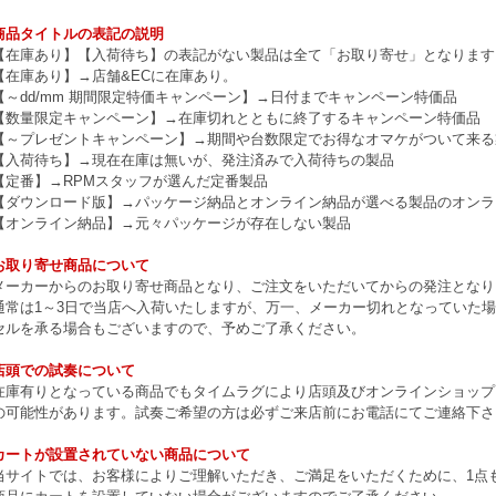
商品タイトルの表記の説明
【在庫あり】【入荷待ち】の表記がない製品は全て「お取り寄せ」となります
【在庫あり】→店舗&ECに在庫あり。
【～dd/mm 期間限定特価キャンペーン】→日付までキャンペーン特価品
【数量限定キャンペーン】→在庫切れとともに終了するキャンペーン特価品
【～プレゼントキャンペーン】→期間や台数限定でお得なオマケがついて来る
【入荷待ち】→現在在庫は無いが、発注済みで入荷待ちの製品
【定番】→RPMスタッフが選んだ定番製品
【ダウンロード版】→パッケージ納品とオンライン納品が選べる製品のオンラ
【オンライン納品】→元々パッケージが存在しない製品
お取り寄せ商品について
メーカーからのお取り寄せ商品となり、ご注文をいただいてからの発注となり
通常は1～3日で当店へ入荷いたしますが、万一、メーカー切れとなっていた
セルを承る場合もございますので、予めご了承ください。
店頭での試奏について
在庫有りとなっている商品でもタイムラグにより店頭及びオンラインショップ
の可能性があります。試奏ご希望の方は必ずご来店前にお電話にてご連絡下さ
カートが設置されていない商品について
当サイトでは、お客様によりご理解いただき、ご満足をいただくために、1点もの