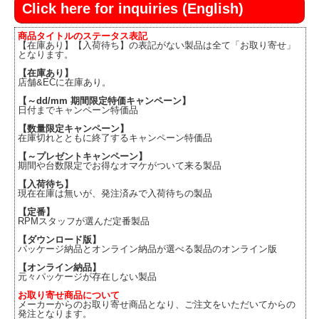
Click here for inquiries (English)
商品タイトルのステータス表記
【在庫あり】【入荷待ち】の表記がない製品は全て「お取り寄せ」
となります。
【在庫あり】
店舗&ECに在庫あり。
【～dd/mm 期間限定特価キャンペーン】
日付までキャンペーン特価品
【数量限定キャンペーン】
在庫切れとともに終了するキャンペーン特価品
【～プレゼントキャンペーン】
期間や台数限定でお得なオマケがついて来る製品
【入荷待ち】
現在在庫は無いが、発注済みで入荷待ちの製品
【定番】
RPMスタッフが選んだ定番製品
【ダウンロード版】
パッケージ納品とオンライン納品が選べる製品のオンライン版
【オンライン納品】
元々パッケージが存在しない製品
お取り寄せ商品について
メーカーからのお取り寄せ商品となり、ご注文をいただいてからの
発注となります。