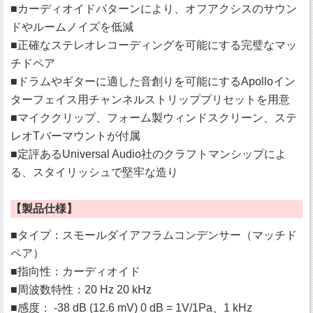
■カーディオイドパターンにより、オフアクシスのサウン
ドやルームノイズを低減
■正確なステレオレコーディングを可能にする完璧なマッ
チドペア
■ドラムやギターに適した音創りを可能にするApolloイン
ターフェイス用チャンネルストリッププリセットを用意
■マイククリップ、フォーム製ウィンドスクリーン、ステ
レオTバーマウントが付属
■定評あるUniversal Audio社のクラフトマンシップによ
る、スタイリッシュで堅牢な造り
【製品仕様】
■タイプ：スモールダイアフラムコンデンサー（マッチド
ペア）
■指向性：カーディオイド
■周波数特性：20 Hz 20 kHz
■感度： -38 dB (12.6 mV) 0 dB = 1V/1Pa、1 kHz