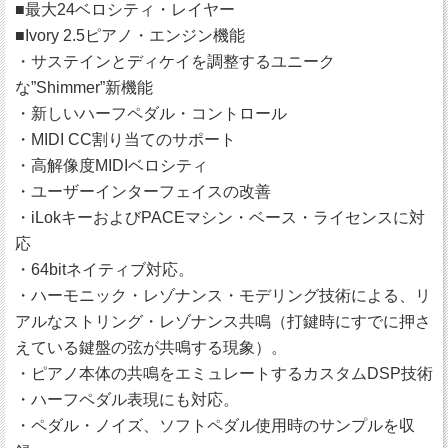
■最大24ベロシティ・レイヤー
■Ivory 2.5ピアノ・エンジン機能
・サステインとディケイを調整するユニーク
な”Shimmer”新機能
・新しいハーフペダル・コントロール
・MIDI CC割り当てのサポート
・高解像度MIDIベロシティ
・ユーザーインターフェイスの改善
・iLokキーおよびPACEマシン・ベース・ライセンスに対
応
・64bitネイティブ対応。
・ハーモニック・レゾナンス・モデリング技術による、リ
アルなストリング・レゾナンス共鳴（打鍵時にすでに押さ
えている鍵盤の弦が共鳴する現象）。
・ピアノ本体の共鳴をエミュレートするカスタムDSP技術
・ハーフペダル表現にも対応。
・ペダル・ノイズ、ソフトペダル使用時のサンプルを収