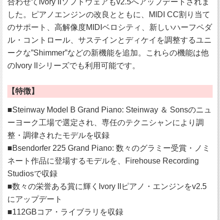
合わせてIvory IIソフトウェアもv2.5へアップデートされま
した。ピアノエンジンの改良とともに、MIDI CC割り当て
のサポート、高解像度MIDIベロシティ、新しいハーフペダ
ル・コントロール、サステインとディケイを調整するユニ
ークな”Shimmer”などの新機能を追加。これらの機能は他
のIvory IIシリーズでも利用可能です。
【特徴】
■Steinway Model B Grand Piano: Steinway ＆ Sonsのニュ
ーヨーク工場で選定され、専任のテクニシャンにより調
整・調律されたモデルを収録
■Bsendorfer 225 Grand Piano: 数々のグラミー受賞・ノミ
ネート作品に登場するモデルを、Firehouse Recording
Studiosで収録
■数々の栄誉ある賞に輝くIvory IIピアノ・エンジンをv2.5
にアップデート
■112GBコア・ライブラリを収録