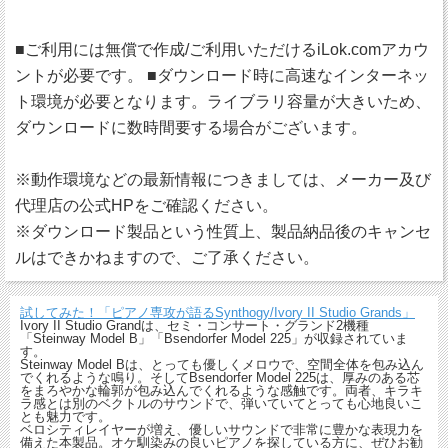
■ご利用には無償で作成/ご利用いただけるiLok.comアカウ
ントが必要です。 ■ダウンロード時に高速なインターネッ
ト環境が必要となります。ライブラリ容量が大きいため、
ダウンロードに数時間要する場合がございます。
※動作環境などの最新情報につきましては、メーカー及び
代理店の公式HPをご確認ください。
※ダウンロード製品という性質上、製品納品後のキャンセ
ルはできかねますので、ご了承ください。
試してみた！「ピアノ専攻が語るSynthogy/Ivory II Studio Grands」
Ivory II Studio Grandは、セミ・コンサート・グランド2機種
「Steinway Model B」「Bsendorfer Model 225」が収録されていま
す。
Steinway Model Bは、とっても優しくメロウで、空間全体を包み込ん
でくれるような鳴り。そしてBsendorfer Model 225は、厚みのある芯
をまろやかな輪郭が包み込んでくれるような感触です。両者、キラキ
ラ感とは別のベクトルのサウンドで、弾いていてとっても心地良いこ
とも魅力です。
ベロシティレイヤーが増え、優しいサウンドで非常に豊かな表現力を
備えた本製品。オケ馴染みの良いピアノを探している方に、ぜひお勧