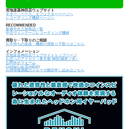
宮地楽器神田店ウェブサイト
ギター、ベース、エフェクターページへ
レコーディング機材ページへ
RECOMMENDED
新着中古入荷商品一覧
中古ヴィンテージレコーディング機材
買取り・下取りのご相談
お手持ちの楽器・機材の買取り下取りはこちら
インフォメーション
宮地楽器神田店ウェブサイトトップページ
お店へのアクセス（東京都 神田/御茶ノ水）
お問合せフォーム
Contact us (English)
お得情報満載のメルマガ購読申し込みはこちら