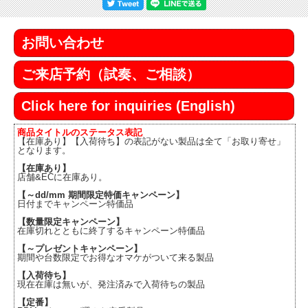
お問い合わせ
ご来店予約（試奏、ご相談）
Click here for inquiries (English)
商品タイトルのステータス表記
【在庫あり】【入荷待ち】の表記がない製品は全て「お取り寄せ」
となります。
【在庫あり】
店舗&ECに在庫あり。
【～dd/mm 期間限定特価キャンペーン】
日付までキャンペーン特価品
【数量限定キャンペーン】
在庫切れとともに終了するキャンペーン特価品
【～プレゼントキャンペーン】
期間や台数限定でお得なオマケがついて来る製品
【入荷待ち】
現在在庫は無いが、発注済みで入荷待ちの製品
【定番】