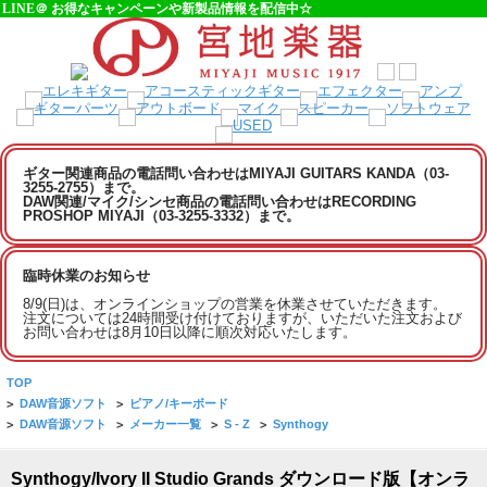
LINE＠ お得なキャンペーンや新製品情報を配信中☆
ギター関連商品の電話問い合わせはMIYAJI GUITARS KANDA（03-
3255-2755）まで。
DAW関連/マイク/シンセ商品の電話問い合わせはRECORDING
PROSHOP MIYAJI（03-3255-3332）まで。
臨時休業のお知らせ
8/9(日)は、オンラインショップの営業を休業させていただきます。
注文については24時間受け付けておりますが、いただいた注文および
お問い合わせは8月10日以降に順次対応いたします。
TOP
>
DAW音源ソフト
>
ピアノ/キーボード
>
DAW音源ソフト
>
メーカー一覧
>
S - Z
>
Synthogy
Synthogy/Ivory II Studio Grands ダウンロード版【オンラ