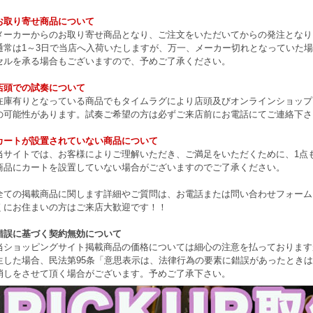
お取り寄せ商品について
メーカーからのお取り寄せ商品となり、ご注文をいただいてからの発注となり
通常は1～3日で当店へ入荷いたしますが、万一、メーカー切れとなっていた
セルを承る場合もございますので、予めご了承ください。
店頭での試奏について
在庫有りとなっている商品でもタイムラグにより店頭及びオンラインショップ
の可能性があります。試奏ご希望の方は必ずご来店前にお電話にてご連絡下さ
カートが設置されていない商品について
当サイトでは、お客様によりご理解いただき、ご満足をいただくために、1点もの
商品にカートを設置していない場合がございますのでご了承ください。
全ての掲載商品に関します詳細やご質問は、お電話または問い合わせフォーム
くにお住まいの方はご来店大歓迎です！！
錯誤に基づく契約無効について
当ショッピングサイト掲載商品の価格については細心の注意を払っております
生した場合、民法第95条「意思表示は、法律行為の要素に錯誤があったとき
消しをさせて頂く場合がございます。予めご了承下さい。