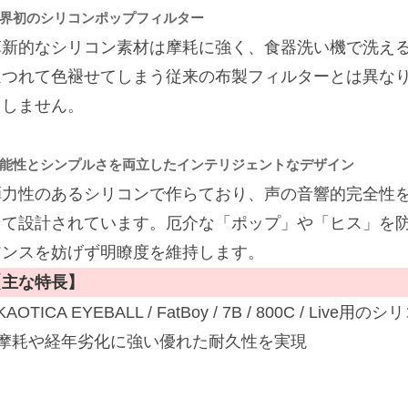
界初のシリコンポップフィルター
革新的なシリコン素材は摩耗に強く、食器洗い機で洗え
ほつれて色褪せてしまう従来の布製フィルターとは異な
もしません。
能性とシンプルさを両立したインテリジェントなデザイン
弾力性のあるシリコンで作らており、声の音響的完全性
って設計されています。厄介な「ポップ」や「ヒス」を
アンスを妨げず明瞭度を維持します。
【主な特長】
KAOTICA EYEBALL / FatBoy / 7B / 800C / L
■摩耗や経年劣化に強い優れた耐久性を実現