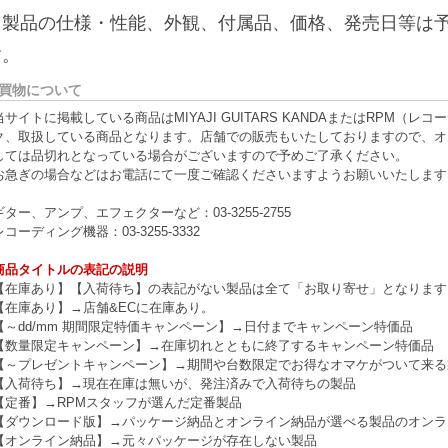
※製品の仕様・性能、外観、付属品、価格、発売日等は
す。
買物について
当サイトに掲載している商品はMIYAJI GUITARS KANDAまたはRPM
ク、取扱している商品となります。店舗での販売もいたしておりますので、オ
しては品切れとなっている場合がございますので予めご了承ください。
お急ぎの場合などはお電話にて一度ご確認くださいますようお願いいたします
ギター、アンプ、エフェクターなど：03-3255-2755
レコーディング機器：03-3255-3332
商品タイトルの表記の説明
【在庫あり】【入荷待ち】の表記がない製品は全て「お取り寄せ」となります
【在庫あり】→店舗&ECに在庫あり。
【～dd/mm 期間限定特価キャンペーン】→日付までキャンペーン特価品
【数量限定キャンペーン】→在庫切れとともに終了するキャンペーン特価品
【～プレゼントキャンペーン】→期間や台数限定でお得なオマケがついて来る
【入荷待ち】→現在在庫は無いが、発注済みで入荷待ちの製品
【定番】→RPMスタッフが選んだ定番製品
【ダウンロード版】→パッケージ納品とオンライン納品が選べる製品のオンラ
【オンライン納品】→元々パッケージが存在しない製品