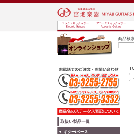
エレクトリックギター
アコースティックギター
Electric Guitars
Acoustic Guitars
商品検
T
取扱い製品一覧
▼ ギター/ベース