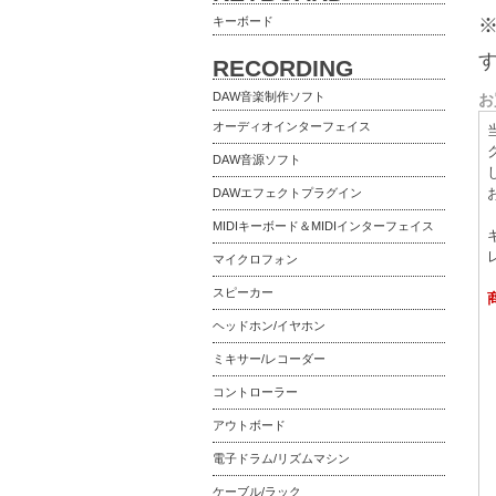
キーボード
RECORDING
DAW音楽制作ソフト
お
オーディオインターフェイス
DAW音源ソフト
DAWエフェクトプラグイン
MIDIキーボード＆MIDIインターフェイス
マイクロフォン
スピーカー
ヘッドホン/イヤホン
ミキサー/レコーダー
コントローラー
アウトボード
電子ドラム/リズムマシン
ケーブル/ラック