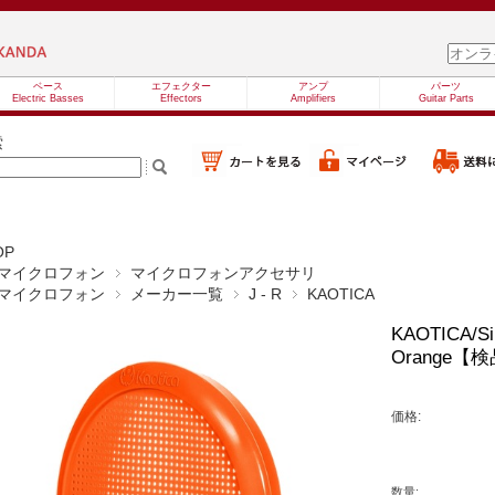
ベース
エフェクター
アンプ
パーツ
Electric Basses
Effectors
Amplifiers
Guitar Parts
索
OP
マイクロフォン
マイクロフォンアクセサリ
マイクロフォン
メーカー一覧
J - R
KAOTICA
KAOTICA/Sili
Orange
価格:
数量: