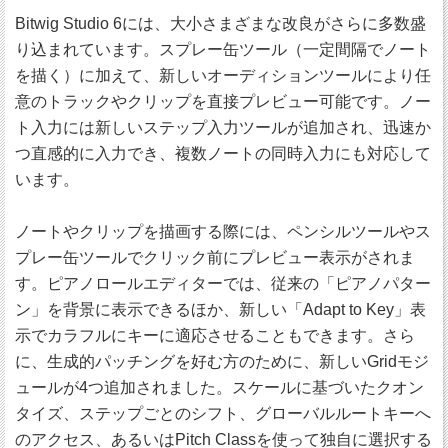
Bitwig Studio 6には、大小さまざまな改良がさらに多数盛
り込まれています。スプレー缶ツール（一定間隔でノート
を描く）に加えて、新しいオーディションツールにより任
意のトラックやクリップを直接プレビュー可能です。ノー
ト入力には新しいステップ入力ツールが追加され、迅速か
つ直感的に入力でき、複数ノートの同時入力にも対応して
います。
ノートやクリップを描画する際には、ペンシルツールやス
プレー缶ツールでクリック前にプレビュー表示がされま
す。ピアノロールエディターでは、従来の「ピアノパター
ン」を背景に表示できるほか、新しい「Adapt to Key」表
示でカラフルにキーに適応させることもできます。さら
に、生成的パッチングを好む方のために、新しいGridモジ
ュールが4つ追加されました。スケールに基づいたクオン
タイズ、ステップごとのシフト、グローバルルートキーへ
のアクセス、あるいはPitch Classを使って独自に選択する