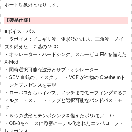
ポート対象外となります。
【製品仕様】
■ボイス・パス
・５ボイス：ノコギリ波、矩形波/パルス、三角波、ノイ
ズを備えた、２基の VCO
・オシレーター・ハードシンク、スルーゼロ FM を備えた
X-Mod
・同時選択可能な波形とサブ・オシレーター
・SEM 血統のディスクリート VCF が本物の Oberheimト
ーンとプレゼンスを実現
・ローパスからハイパス、ノッチまでモーフィングするフ
ィルター・ステート・ノブと選択可能なバンドパス・モー
ド
・５つの波形とテンポシンクを備えたポリ/モノLFO
・OB-8をベースに緻密にモデル化されたエンベロープ・
レスポンス