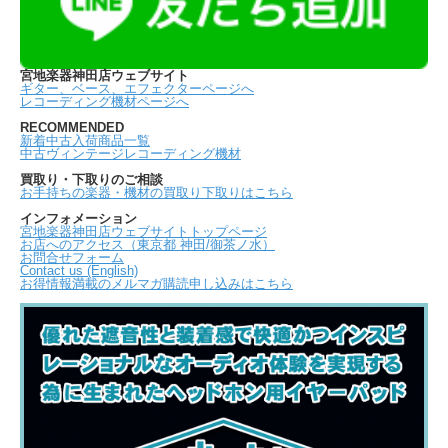
宮地楽器神田店ウェブサイト
ギター、ベース、エフェクターページへ
レコーディング機材ページへ
RECOMMENDED
新着中古入荷商品一覧
中古ヴィンテージレコーディング機材
買取り・下取りのご相談
お手持ちの楽器・機材の買取り下取りはこちら
インフォメーション
宮地楽器神田店ウェブサイトトップページ
お店へのアクセス（東京都 神田/御茶ノ水）
お問合せフォーム
Contact us (English)
お得情報満載のメルマガ購読申し込みはこちら