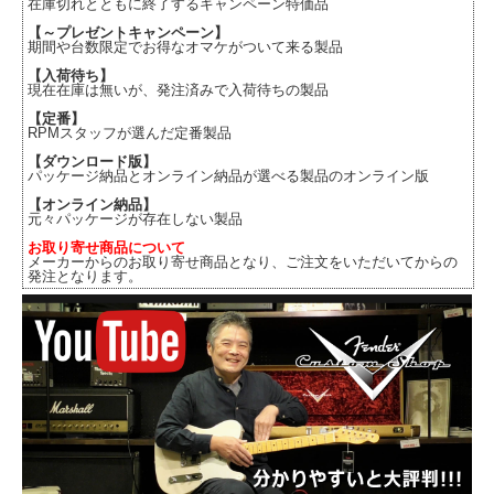
在庫切れとともに終了するキャンペーン特価品
【～プレゼントキャンペーン】
期間や台数限定でお得なオマケがついて来る製品
【入荷待ち】
現在在庫は無いが、発注済みで入荷待ちの製品
【定番】
RPMスタッフが選んだ定番製品
【ダウンロード版】
パッケージ納品とオンライン納品が選べる製品のオンライン版
【オンライン納品】
元々パッケージが存在しない製品
お取り寄せ商品について
メーカーからのお取り寄せ商品となり、ご注文をいただいてからの
発注となります。