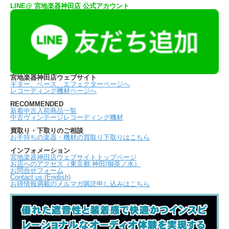
LINE@ 宮地楽器神田店 公式アカウント
宮地楽器神田店ウェブサイト
ギター、ベース、エフェクターページへ
レコーディング機材ページへ
RECOMMENDED
新着中古入荷商品一覧
中古ヴィンテージレコーディング機材
買取り・下取りのご相談
お手持ちの楽器・機材の買取り下取りはこちら
インフォメーション
宮地楽器神田店ウェブサイトトップページ
お店へのアクセス（東京都 神田/御茶ノ水）
お問合せフォーム
Contact us (English)
お得情報満載のメルマガ購読申し込みはこちら