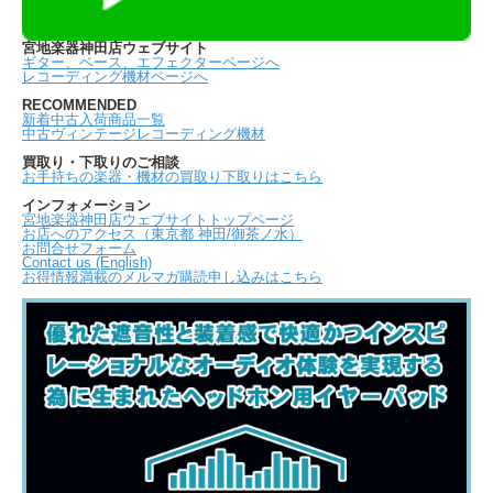
宮地楽器神田店ウェブサイト
ギター、ベース、エフェクターページへ
レコーディング機材ページへ
RECOMMENDED
新着中古入荷商品一覧
中古ヴィンテージレコーディング機材
買取り・下取りのご相談
お手持ちの楽器・機材の買取り下取りはこちら
インフォメーション
宮地楽器神田店ウェブサイトトップページ
お店へのアクセス（東京都 神田/御茶ノ水）
お問合せフォーム
Contact us (English)
お得情報満載のメルマガ購読申し込みはこちら