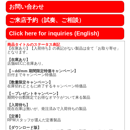
お問い合わせ
ご来店予約（試奏、ご相談）
Click here for inquiries (English)
商品タイトルのステータス表記
【在庫あり】【入荷待ち】の表記がない製品は全て「お取り寄せ」
となります。
【在庫あり】
店舗&ECに在庫あり。
【～dd/mm 期間限定特価キャンペーン】
日付までキャンペーン特価品
【数量限定キャンペーン】
在庫切れとともに終了するキャンペーン特価品
【～プレゼントキャンペーン】
期間や台数限定でお得なオマケがついて来る製品
【入荷待ち】
現在在庫は無いが、発注済みで入荷待ちの製品
【定番】
RPMスタッフが選んだ定番製品
【ダウンロード版】