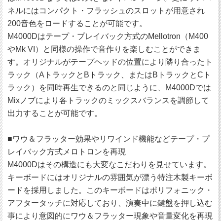
ネルにはコンパクト・フラッシュのスロットが用意され
200音色をロードすることが可能です。
M4000Dはテープ・プレイバック方式のMellotron（M400
やMk VI）と同様の操作で音作りを楽しむことができま
す。オリジナルがテープヘッドの位置により隣り合ったト
ラック（AトラックとBトラック、またはBトラックとCト
ラック）を同時再生できるのと同じように、M4000Dでは
Mixノブにより各トラックのミックスバランスを調節して
出力することが可能です。
■ワウ＆フラッター効果やリワインド機能などテープ・プ
レイバック方式メロトロンを再現
M4000Dはその構造にも大変なこだわりを見せています。
キーボードにはオリジナルの雰囲気が漂う特注木製キーボ
ードを採用しました。このキーボードはポリフォニック・
アフタータッチに対応しており、演奏中に鍵盤を押し込む
事により意図的にワウ＆フラッター現象や音量変化を再現