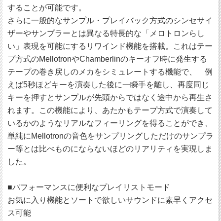
することが可能です。
さらに一般的なサンプル・プレイバック方式のシンセサイ
ザーやサンプラーとは異なる特長的な「メロトロンらし
い」表現を可能にするリワインド機能を搭載。これはテー
プ方式のMellotronやChamberlinのキーオフ時に発生する
テープの巻き戻しのメカをシミュレートする機能で、 例
えば5秒ほどキーを演奏した後に一瞬手を離し、再度同じ
キーを押すとサンプルが先頭からではなく途中から再生さ
れます。この機能により、あたかもテープ方式で演奏して
いるかのようなリアルなフィーリングを得ることができ、
単純にMellotronの音色をサンプリングしただけのサンプラ
ー等とは比べものにならないほどのリアリティを実現しま
した。
■パフォーマンスに便利なプレイリストモード
お気に入り機能とソートで欲しいサウンドに素早くアクセ
ス可能