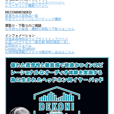
ギター、ベース、エフェクターページへ
レコーディング機材ページへ
RECOMMENDED
新着中古入荷商品一覧
中古ヴィンテージレコーディング機材
買取り・下取りのご相談
お手持ちの楽器・機材の買取り下取りはこちら
インフォメーション
宮地楽器神田店ウェブサイトトップページ
お店へのアクセス（東京都 神田/御茶ノ水）
お問合せフォーム
Contact us (English)
お得情報満載のメルマガ購読申し込みはこちら