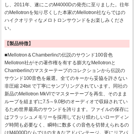
し、2011年、遂にこのM4000Dの発売に至りました。往年
のMellotronを知り尽くした本家のMellotron社ならではの
ハイクオリティなメロトロンサウンドをお楽しみくださ
い。
【製品特徴】
■Mellotron＆Chamberlinの伝説のサウンド100音色
Mellotron社がその著作権を有する膨大なMellotronと
Chamberlinのマスターテープのコレクションから伝説の
サウンド100音色を厳選。全てのキーから妥協を許さない
非圧縮 24bit で丁寧にサンプリングされています。同社の
新品のMellotron MkVIでマスターテープを再生、そのまま
ループを組まずに7.5～9.0秒のオーディオで収録されてい
るため世界最高のサウンドを誇ります。ファイルの保存に
はフラッシュメモリーを採用しており煩わしいローディン
グ時間も必要なく、瞬時に数多くの音色を切替えられるの
はM4000Dならではの大きなアドバンテージ。更にリアパ