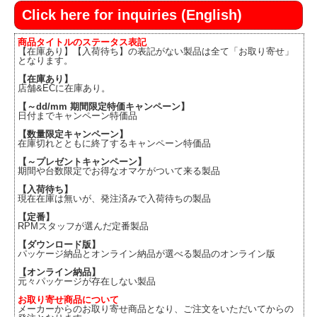
Click here for inquiries (English)
商品タイトルのステータス表記
【在庫あり】【入荷待ち】の表記がない製品は全て「お取り寄せ」
となります。
【在庫あり】
店舗&ECに在庫あり。
【～dd/mm 期間限定特価キャンペーン】
日付までキャンペーン特価品
【数量限定キャンペーン】
在庫切れとともに終了するキャンペーン特価品
【～プレゼントキャンペーン】
期間や台数限定でお得なオマケがついて来る製品
【入荷待ち】
現在在庫は無いが、発注済みで入荷待ちの製品
【定番】
RPMスタッフが選んだ定番製品
【ダウンロード版】
パッケージ納品とオンライン納品が選べる製品のオンライン版
【オンライン納品】
元々パッケージが存在しない製品
お取り寄せ商品について
メーカーからのお取り寄せ商品となり、ご注文をいただいてからの