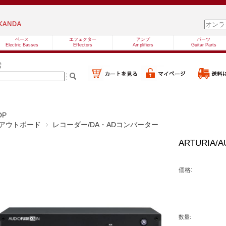
ベース
エフェクター
アンプ
パーツ
Electric Basses
Effectors
Amplifiers
Guitar Parts
索
OP
アウトボード
レコーダー/DA・ADコンバーター
ARTURIA/A
価格:
数量: