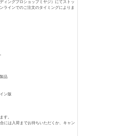
（レコーディングプロショップミヤジ）にてストッ
ンラインでのご注文のタイミングによりま
。
製品
イン版
ます。
場合には入荷までお待ちいただくか、キャン