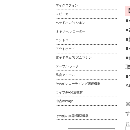
マイクロフォン
スピーカー
■
ヘッドホン/イヤホン
■
ミキサー/レコーダー
■
コントローラー
■
アウトボード
電子ドラム/リズムマシン
ケーブル/ラック
防音アイテム
■
その他レコーディング関連機器
A
ライブ/PA関連機材
中古/Vintage
その他の楽器/周辺機器
お