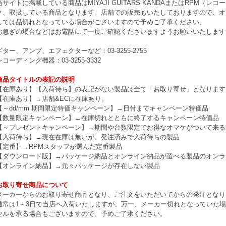
当サイトに掲載している商品はMIYAJI GUITARS KANDAまたはRPM
ク、取扱している商品となります。店舗での販売もいたしておりますので、オ
しては品切れとなっている場合がございますので予めご了承ください。
お急ぎの場合などはお電話にて一度ご確認くださいますようお願いいたします
ギター、アンプ、エフェクターなど：03-3255-2755
レコーディング機器：03-3255-3332
商品タイトルの表記の説明
【在庫あり】【入荷待ち】の表記がない製品は全て「お取り寄せ」となります
【在庫あり】→店舗&ECに在庫あり。
【～dd/mm 期間限定特価キャンペーン】→日付までキャンペーン特価品
【数量限定キャンペーン】→在庫切れとともに終了するキャンペーン特価品
【～プレゼントキャンペーン】→期間や台数限定でお得なオマケがついて来る
【入荷待ち】→現在在庫は無いが、発注済みで入荷待ちの製品
【定番】→RPMスタッフが選んだ定番製品
【ダウンロード版】→パッケージ納品とオンライン納品が選べる製品のオンラ
【オンライン納品】→元々パッケージが存在しない製品
お取り寄せ商品について
メーカーからのお取り寄せ商品となり、ご注文をいただいてからの発注となり
通常は1～3日で当店へ入荷いたしますが、万一、メーカー切れとなっていた
セルを承る場合もございますので、予めご了承ください。