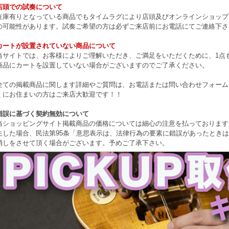
店頭での試奏について
在庫有りとなっている商品でもタイムラグにより店頭及びオンラインショップ
の可能性があります。試奏ご希望の方は必ずご来店前にお電話にてご連絡下さ
カートが設置されていない商品について
当サイトでは、お客様によりご理解いただき、ご満足をいただくために、1点もの
商品にカートを設置していない場合がございますのでご了承ください。
全ての掲載商品に関します詳細やご質問は、お電話または問い合わせフォーム
くにお住まいの方はご来店大歓迎です！！
錯誤に基づく契約無効について
当ショッピングサイト掲載商品の価格については細心の注意を払っております
生した場合、民法第95条「意思表示は、法律行為の要素に錯誤があったとき
消しをさせて頂く場合がございます。予めご了承下さい。