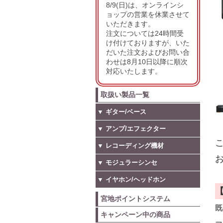
8/9(日)は、オンラインシ
ョップの営業を休業させて
いただきます。
注文については24時間受
け付けておりますが、いた
だいた注文およびお問い合
わせは8月10日以降に順次
対応いたします。
取扱い製品一覧
▼ ギター/ベース
▼ アンプ/エフェクター
こ
▼ レコーディング機材
お
▼ モジュラーシンセ
▼ イヤホン/ヘッドホン
宮地ポイントシステム
既
キャンペーン中の商品