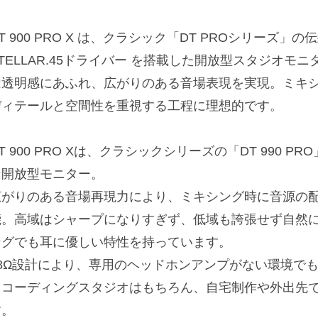
T 900 PRO X は、クラシック「DT PROシリーズ
TELLAR.45ドライバー を搭載した開放型スタジオモ
は透明感にあふれ、広がりのある音場表現を実現。ミキ
ディテールと空間性を重視する工程に理想的です。
T 900 PRO Xは、クラシックシリーズの「DT 990 
な開放型モニター。
広がりのある音場再現力により、ミキシング時に音源の
能。高域はシャープになりすぎず、低域も誇張せず自然
ングでも耳に優しい特性を持っています。
48Ω設計により、専用のヘッドホンアンプがない環境で
レコーディングスタジオはもちろん、自宅制作や外出先
す。