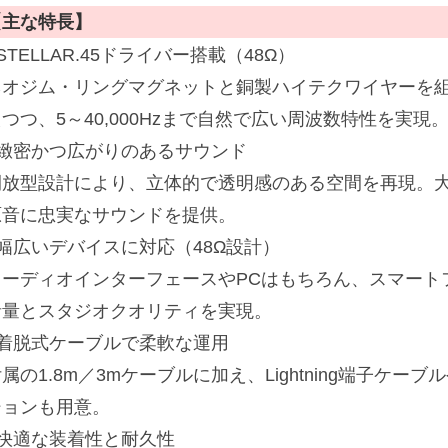
【主な特長】
STELLAR.45ドライバー搭載（48Ω）
ネオジム・リングマグネットと銅製ハイテクワイヤーを
つつ、5～40,000Hzまで自然で広い周波数特性を実現
■緻密かつ広がりのあるサウンド
開放型設計により、立体的で透明感のある空間を再現。
原音に忠実なサウンドを提供。
■幅広いデバイスに対応（48Ω設計）
オーディオインターフェースやPCはもちろん、スマート
音量とスタジオクオリティを実現。
■着脱式ケーブルで柔軟な運用
属の1.8m／3mケーブルに加え、Lightning端子ケー
ションも用意。
■快適な装着性と耐久性