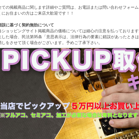
全ての掲載商品に関します詳細やご質問は、お電話または問い合わせフォーム
くにお住まいの方はご来店大歓迎です！！
錯誤に基づく契約無効について
当ショッピングサイト掲載商品の価格については細心の注意を払っております
生した場合、民法第95条「意思表示は、法律行為の要素に錯誤があったとき
消しをさせて頂く場合がございます。予めご了承下さい。