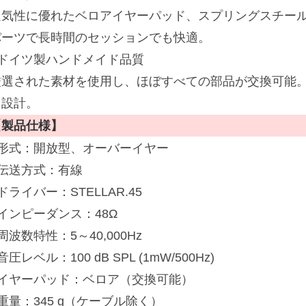
通気性に優れたベロアイヤーパッド、スプリングスチー
パーツで長時間のセッションでも快適。
■ドイツ製ハンドメイド品質
厳選された素材を使用し、ほぼすべての部品が交換可能
る設計。
【製品仕様】
■形式：開放型、オーバーイヤー
■伝送方式：有線
ドライバー：STELLAR.45
インピーダンス：48Ω
周波数特性：5～40,000Hz
音圧レベル：100 dB SPL (1mW/500Hz)
■イヤーパッド：ベロア（交換可能）
重量：345 g（ケーブル除く）