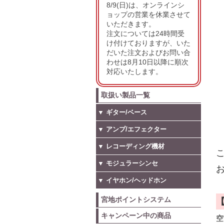
8/9(日)は、オンラインシ
ョップの営業を休業させて
いただきます。
注文については24時間受
け付けておりますが、いた
だいた注文およびお問い合
わせは8月10日以降に順次
対応いたします。
取扱い製品一覧
▼ ギター/ベース
▼ アンプ/エフェクター
▼ レコーディング機材
こ
▼ モジュラーシンセ
お
▼ イヤホン/ヘッドホン
宮地ポイントシステム
キャンペーン中の商品
空