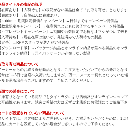
商品タイトルの表記の説明
【在庫あり】【入荷待ち】の表記がない製品は全て「お取り寄せ」となります
【在庫あり】→店舗&ECに在庫あり。
【～dd/mm 期間限定特価キャンペーン】→日付までキャンペーン特価品
【数量限定キャンペーン】→在庫切れとともに終了するキャンペーン特価品
【～プレゼントキャンペーン】→期間や台数限定でお得なオマケがついて来る
【入荷待ち】→現在在庫は無いが、発注済みで入荷待ちの製品
【定番】→RPMスタッフが選んだ定番製品
【ダウンロード版】→パッケージ納品とオンライン納品が選べる製品のオンラ
【オンライン納品】→元々パッケージが存在しない製品
お取り寄せ商品について
メーカーからのお取り寄せ商品となり、ご注文をいただいてからの発注となり
通常は1～3日で当店へ入荷いたしますが、万一、メーカー切れとなっていた
セルを承る場合もございますので、予めご了承ください。
店頭での試奏について
在庫有りとなっている商品でもタイムラグにより店頭及びオンラインショップ
の可能性があります。試奏ご希望の方は必ずご来店前にお電話にてご連絡下さ
カートが設置されていない商品について
当サイトでは、お客様によりご理解いただき、ご満足をいただくために、1点もの
商品にカートを設置していない場合がございますのでご了承ください。