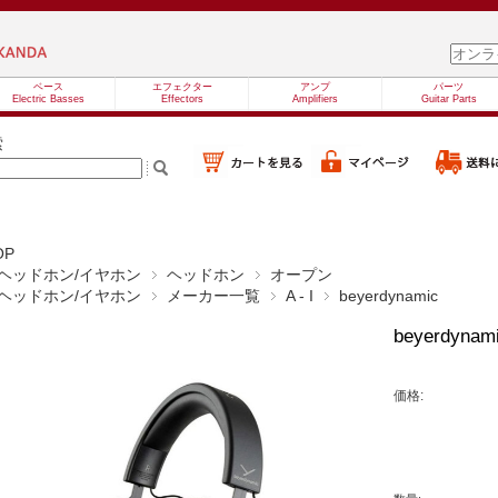
ベース
エフェクター
アンプ
パーツ
Electric Basses
Effectors
Amplifiers
Guitar Parts
索
OP
ヘッドホン/イヤホン
ヘッドホン
オープン
ヘッドホン/イヤホン
メーカー一覧
A - I
beyerdynamic
beyerdyna
価格: