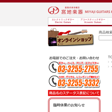
エレクトリックギター
アコースティックギター
Electric Guitars
Acoustic Guitars
商品検
T
臨時休業のお知らせ