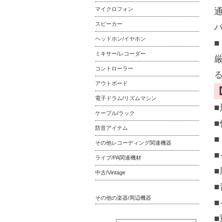
マイクロフォン
スピーカー
ヘッドホン/イヤホン
ミキサー/レコーダー
コントローラー
アウトボード
電子ドラム/リズムマシン
ケーブル/ラック
防音アイテム
■
その他レコーディング関連機器
■
ライブ/PA関連機材
■
中古/Vintage
■
その他の楽器/周辺機器
■