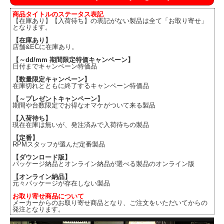
商品タイトルのステータス表記
【在庫あり】【入荷待ち】の表記がない製品は全て「お取り寄せ」
となります。
【在庫あり】
店舗&ECに在庫あり。
【～dd/mm 期間限定特価キャンペーン】
日付までキャンペーン特価品
【数量限定キャンペーン】
在庫切れとともに終了するキャンペーン特価品
【～プレゼントキャンペーン】
期間や台数限定でお得なオマケがついて来る製品
【入荷待ち】
現在在庫は無いが、発注済みで入荷待ちの製品
【定番】
RPMスタッフが選んだ定番製品
【ダウンロード版】
パッケージ納品とオンライン納品が選べる製品のオンライン版
【オンライン納品】
元々パッケージが存在しない製品
お取り寄せ商品について
メーカーからのお取り寄せ商品となり、ご注文をいただいてからの
発注となります。