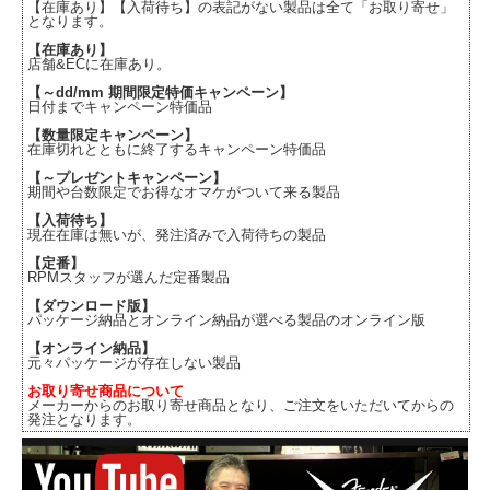
【在庫あり】【入荷待ち】の表記がない製品は全て「お取り寄せ」
となります。
【在庫あり】
店舗&ECに在庫あり。
【～dd/mm 期間限定特価キャンペーン】
日付までキャンペーン特価品
【数量限定キャンペーン】
在庫切れとともに終了するキャンペーン特価品
【～プレゼントキャンペーン】
期間や台数限定でお得なオマケがついて来る製品
【入荷待ち】
現在在庫は無いが、発注済みで入荷待ちの製品
【定番】
RPMスタッフが選んだ定番製品
【ダウンロード版】
パッケージ納品とオンライン納品が選べる製品のオンライン版
【オンライン納品】
元々パッケージが存在しない製品
お取り寄せ商品について
メーカーからのお取り寄せ商品となり、ご注文をいただいてからの
発注となります。