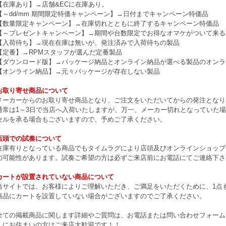
【在庫あり】→店舗&ECに在庫あり。
【～dd/mm 期間限定特価キャンペーン】→日付までキャンペーン特価品
【数量限定キャンペーン】→在庫切れとともに終了するキャンペーン特価品
【～プレゼントキャンペーン】→期間や台数限定でお得なオマケがついて来る
【入荷待ち】→現在在庫は無いが、発注済みで入荷待ちの製品
【定番】→RPMスタッフが選んだ定番製品
【ダウンロード版】→パッケージ納品とオンライン納品が選べる製品のオンラ
【オンライン納品】→元々パッケージが存在しない製品
お取り寄せ商品について
メーカーからのお取り寄せ商品となり、ご注文をいただいてからの発注となり
通常は1～3日で当店へ入荷いたしますが、万一、メーカー切れとなっていた
セルを承る場合もございますので、予めご了承ください。
店頭での試奏について
在庫有りとなっている商品でもタイムラグにより店頭及びオンラインショップ
の可能性があります。試奏ご希望の方は必ずご来店前にお電話にてご連絡下さ
カートが設置されていない商品について
当サイトでは、お客様によりご理解いただき、ご満足をいただくために、1点もの
商品にカートを設置していない場合がございますのでご了承ください。
全ての掲載商品に関します詳細やご質問は、お電話または問い合わせフォーム
くにお住まいの方はご来店大歓迎です！！