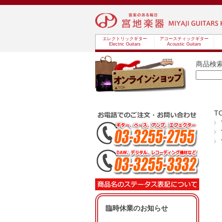
エレクトリックギター
アコースティックギター
Electric Guitars
Acoustic Guitars
商品検
T
臨時休業のお知らせ