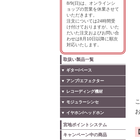
8/9(日)は、オンラインシ
ョップの営業を休業させて
いただきます。
注文については24時間受
け付けておりますが、いた
だいた注文およびお問い合
わせは8月10日以降に順次
対応いたします。
取扱い製品一覧
▼ ギター/ベース
▼ アンプ/エフェクター
▼ レコーディング機材
こ
▼ モジュラーシンセ
お
▼ イヤホン/ヘッドホン
宮地ポイントシステム
キャンペーン中の商品