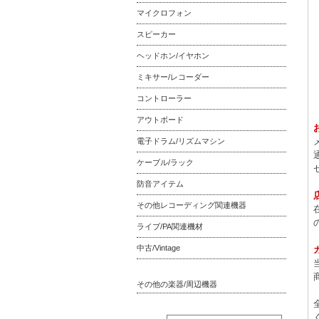
マイクロフォン
スピーカー
ヘッドホン/イヤホン
ミキサー/レコーダー
コントローラー
アウトボード
電子ドラム/リズムマシン
ケーブル/ラック
防音アイテム
その他レコーディング関連機器
ライブ/PA関連機材
中古/Vintage
その他の楽器/周辺機器