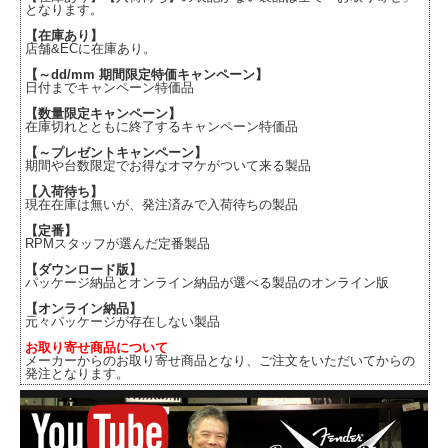
となります。
【在庫あり】
店舗&ECに在庫あり。
【～dd/mm 期間限定特価キャンペーン】
日付までキャンペーン特価品
【数量限定キャンペーン】
在庫切れとともに終了するキャンペーン特価品
【～プレゼントキャンペーン】
期間や台数限定でお得なオマケがついて来る製品
【入荷待ち】
現在在庫は無いが、発注済みで入荷待ちの製品
【定番】
RPMスタッフが選んだ定番製品
【ダウンロード版】
パッケージ納品とオンライン納品が選べる製品のオンライン版
【オンライン納品】
元々パッケージが存在しない製品
お取り寄せ商品について
メーカーからのお取り寄せ商品となり、ご注文をいただいてからの
発注となります。