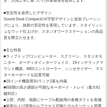
き、人間工学に基づいた作業環境を提供します。
■安定性を追求したデザイン
Sound Desk CompactのX字型デザインと追加ブレーシン
グにより、抜群の安定性を実現しています。スタイリッシ
ュなウッド仕上げが、スタジオワークステーションの高品
質を際立たせます。
■主な特長
■ラップトップ/コンピューター、スクリーン、スタジオモ
ニター、オーディオインターフェイス、19インチラックマ
ウント機器、MIDIコントローラー、シンセサイザー、マス
ターキーボードを設置可能
■19インチ機器用3Uラック2基を内蔵
■6段階の高さ調節が可能なキーボード・トレイ（最大61
鍵対応）
■上部、内部、地面にケーブル配線用の各種ダクトを装備
■前面および背面からアクセス可能なマルチソケット用電