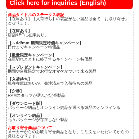
Click here for inquiries (English)
商品タイトルのステータス表記
【在庫あり】【入荷待ち】の表記がない製品は全て「お取り寄せ」
となります。
【在庫あり】
店舗&ECに在庫あり。
【～dd/mm 期間限定特価キャンペーン】
日付までキャンペーン特価品
【数量限定キャンペーン】
在庫切れとともに終了するキャンペーン特価品
【～プレゼントキャンペーン】
期間や台数限定でお得なオマケがついて来る製品
【入荷待ち】
現在在庫は無いが、発注済みで入荷待ちの製品
【定番】
RPMスタッフが選んだ定番製品
【ダウンロード版】
パッケージ納品とオンライン納品が選べる製品のオンライン版
【オンライン納品】
元々パッケージが存在しない製品
お取り寄せ商品について
メーカーからのお取り寄せ商品となり、ご注文をいただいてからの
発注となります。