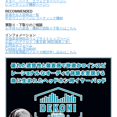
ギター、ベース、エフェクターページへ
レコーディング機材ページへ
RECOMMENDED
新着中古入荷商品一覧
中古ヴィンテージレコーディング機材
買取り・下取りのご相談
お手持ちの楽器・機材の買取り下取りはこちら
インフォメーション
宮地楽器神田店ウェブサイトトップページ
お店へのアクセス（東京都 神田/御茶ノ水）
お問合せフォーム
Contact us (English)
お得情報満載のメルマガ購読申し込みはこちら