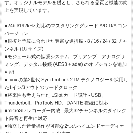
す。オリジナルモデルを礎とし、さらなる品質と機能の向
上を実現しています。
■24bit/192kHz 対応のマスタリンググレード A/D D/A コン
バージョン
■規模と予算に合わせた豊富な選択肢 - 8 / 16 / 24 / 32 チャ
ンネル (1Uサイズ)
■モジュール式の拡張システム - プリアンプ、アナログサ
ミング、デジタル接続 (AES3 + adat) のオプションを追加
可能
■Lynx の第2世代 SynchroLock 2TM テクノロジーを採用し
た1イン/3アウトのワードクロック
■将来性も考えられた LSlot カード設計 - USB、
Thunderbolt、ProTools|HD、DANTE 接続に対応
■microSD レコーダー内蔵 - 最大32チャンネルのダイレク
ト録音と再生に対応
■独立した音量操作が可能な2つのハイエンドオーディオ