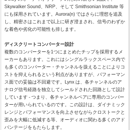
Skywalker Sound、NRP、そして Smithsonian Institute 等
にも採用されています。Aurora(n) ではさらに理想を追及
し、精密さはこれまで以上に研ぎ澄まされ、信号のわずか
な着色や劣化の可能性も排します。
ディスクリートコンバーター設計
複数のコンバーターを1つにまとめたチップを採用するメ
ーカーもあります。これにはシングルラックスペース内で
も多くのコンバーター・チャンネルを扱えることによりコ
ストを抑えられるという利点がありますが、パフォーマン
ス面での妥協は不回避です。Lynx は、各チャンネルのア
ナログ信号経路を独立してシールドされた回路として設計
しています - つまり、各チャンネルペアに専用のコンバー
ターが用いられているのです。この設計は、ダイナミック
レンジとパフォーマンスを向上させながらクロストークと
歪みを大幅に低減する等、オーディオに関わる多くのアド
バンテージをもたらします。