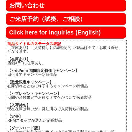
お問い合わせ
ご来店予約（試奏、ご相談）
Click here for inquiries (English)
商品タイトルのステータス表記
【在庫あり】【入荷待ち】の表記がない製品は全て「お取り寄せ」
となります。
【在庫あり】
店舗&ECに在庫あり。
【～dd/mm 期間限定特価キャンペーン】
日付までキャンペーン特価品
【数量限定キャンペーン】
在庫切れとともに終了するキャンペーン特価品
【～プレゼントキャンペーン】
期間や台数限定でお得なオマケがついて来る製品
【入荷待ち】
現在在庫は無いが、発注済みで入荷待ちの製品
【定番】
RPMスタッフが選んだ定番製品
【ダウンロード版】
パッケージ納品とオンライン納品が選べる製品のオンライン版