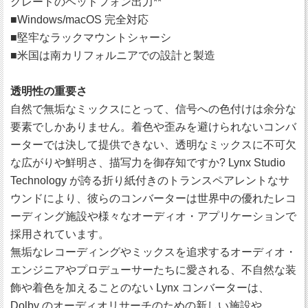
グレードのヘッドフォン出力**
■Windows/macOS 完全対応
■堅牢なラックマウントシャーシ
■米国は南カリフォルニアでの設計と製造
透明性の重要さ
自然で無垢なミックスにとって、信号への色付けは余分な
要素でしかありません。着色や歪みを避けられないコンバ
ーターでは決して提供できない、透明なミックスに不可欠
な広がりや鮮明さ、描写力を御存知ですか? Lynx Studio
Technology が誇る折り紙付きのトランスペアレントなサ
ウンドにより、彼らのコンバーターは世界中の優れたレコ
ーディング施設や様々なオーディオ・アプリケーションで
採用されています。
無垢なレコーディングやミックスを追求するオーディオ・
エンジニアやプロデューサーたちに愛される、不自然な装
飾や着色を加えることのない Lynx コンバーターは、
Dolby のオーディオリサーチのための新しい施設や、