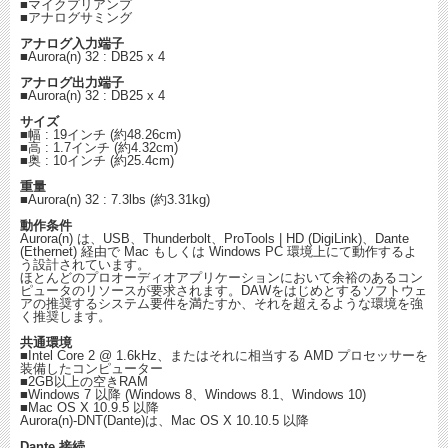
■マイクプリアンプ
■アナログサミング
アナログ入力端子
■Aurora(n) 32 : DB25 x 4
アナログ出力端子
■Aurora(n) 32 : DB25 x 4
サイズ
■幅 : 19インチ (約48.26cm)
■高 : 1.7インチ (約4.32cm)
■奥 : 10インチ (約25.4cm)
重量
■Aurora(n) 32 : 7.3lbs (約3.31kg)
動作条件
Aurora(n) は、USB、Thunderbolt、ProTools | HD (DigiLink)、Dante
(Ethernet) 経由で Mac もしくは Windows PC 環境上にて動作するよ
う設計されています。
ほとんどのプロオーディオアプリケーションにおいて余裕のあるコン
ピュータのリソースが要求されます。DAWをはじめとするソフトウェ
アの推奨するシステム要件を満たすか、それを超えるような環境を強
く推奨します。
共通環境
■Intel Core 2 @ 1.6kHz、またはそれに相当する AMD プロセッサーを
装備したコンピューター
■2GB以上の空きRAM
■Windows 7 以降 (Windows 8、Windows 8.1、Windows 10)
■Mac OS X 10.9.5 以降
Aurora(n)-DNT(Dante)は、Mac OS X 10.10.5 以降
Dante 接続