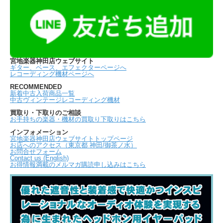
宮地楽器神田店ウェブサイト
ギター、ベース、エフェクターページへ
レコーディング機材ページへ
RECOMMENDED
新着中古入荷商品一覧
中古ヴィンテージレコーディング機材
買取り・下取りのご相談
お手持ちの楽器・機材の買取り下取りはこちら
インフォメーション
宮地楽器神田店ウェブサイトトップページ
お店へのアクセス（東京都 神田/御茶ノ水）
お問合せフォーム
Contact us (English)
お得情報満載のメルマガ購読申し込みはこちら