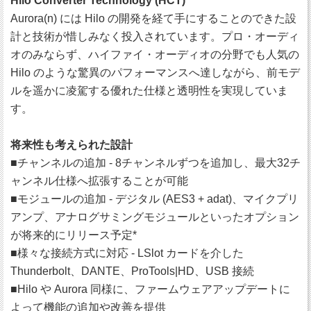
Hilo Converter Technology (HCT)
Aurora(n) には Hilo の開発を経て手にすることのできた設
計と技術が惜しみなく投入されています。プロ・オーディ
オのみならず、ハイファイ・オーディオの分野でも人気の
Hilo のような驚異のパフォーマンスへ達しながら、前モデ
ルを遥かに凌駕する優れた仕様と透明性を実現していま
す。
将来性も考えられた設計
■チャンネルの追加 - 8チャンネルずつを追加し、最大32チ
ャンネル仕様へ拡張することが可能
■モジュールの追加 - デジタル (AES3 + adat)、マイクプリ
アンプ、アナログサミングモジュールといったオプション
が将来的にリリース予定*
■様々な接続方式に対応 - LSlot カードを介した
Thunderbolt、DANTE、ProTools|HD、USB 接続
■Hilo や Aurora 同様に、ファームウェアアップデートに
よって機能の追加や改善を提供