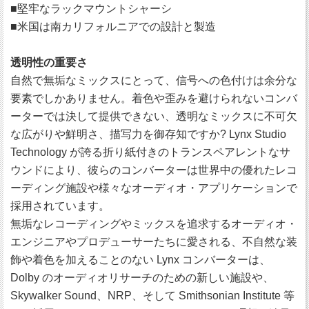
■堅牢なラックマウントシャーシ
■米国は南カリフォルニアでの設計と製造
透明性の重要さ
自然で無垢なミックスにとって、信号への色付けは余分な
要素でしかありません。着色や歪みを避けられないコンバ
ーターでは決して提供できない、透明なミックスに不可欠
な広がりや鮮明さ、描写力を御存知ですか? Lynx Studio
Technology が誇る折り紙付きのトランスペアレントなサ
ウンドにより、彼らのコンバーターは世界中の優れたレコ
ーディング施設や様々なオーディオ・アプリケーションで
採用されています。
無垢なレコーディングやミックスを追求するオーディオ・
エンジニアやプロデューサーたちに愛される、不自然な装
飾や着色を加えることのない Lynx コンバーターは、
Dolby のオーディオリサーチのための新しい施設や、
Skywalker Sound、NRP、そして Smithsonian Institute 等