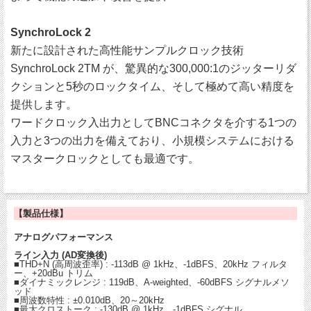
SynchroLock 2
新たに設計された高性能サンプルクロック技術
SynchroLock 2TM が、驚異的な300,000:1のジッターリダ
クションと5秒のロックタイム、そして極めて高い精度を
提供します。
ワードクロック入出力としてBNCコネクタを介する1つの
入力と3つの出力を備えており、小規模システムにおける
マスタークロックとしても最適です。
【製品仕様】
アナログパフォーマンス
ライン入力 (AD変換後)
■THD+N (高周波歪率) : ‐113dB @ 1kHz、‐1dBFS、20kHz フィルタ
ー、+20dBu トリム
■ダイナミックレンジ : 119dB、A‐weighted、‐60dBFS シグナルメソ
ッド
■周波数特性 : ±0.010dB、20～20kHz
■最大クロストーク : ‐130dB @ 1kHz、‐1dBFS シグナル