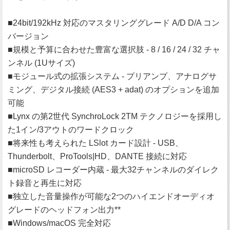
■24bit/192kHz 対応のマスタリンググレード A/D D/A コン
バージョン
■規模と予算に合わせた豊富な選択肢 - 8 / 16 / 24 / 32 チャ
ンネル (1Uサイズ)
■モジュール式の拡張システム - プリアンプ、アナログサ
ミング、デジタル接続 (AES3 + adat) のオプションを追加
可能
■Lynx の第2世代 SynchroLock 2TM テクノロジーを採用し
た1イン/3アウトのワードクロック
■将来性も考えられた LSlot カード設計 - USB、
Thunderbolt、ProTools|HD、DANTE 接続に対応
■microSD レコーダー内蔵 - 最大32チャンネルのダイレク
ト録音と再生に対応
■独立した音量操作が可能な2つのハイエンドオーディオ
グレードのヘッドフォン出力**
■Windows/macOS 完全対応