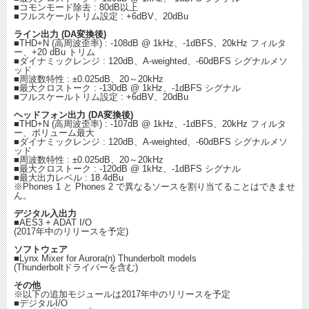
■コモンモード除去 : 80dB以上
■フルスケールトリム設定 : +6dBV、20dBu
ライン出力 (DA変換後)
■THD+N (高周波歪率) : ‐108dB @ 1kHz、‐1dBFS、20kHz フィルタ
ー、+20 dBu トリム
■ダイナミックレンジ : 120dB、A‐weighted、‐60dBFS シグナルメソ
ッド
■周波数特性 : ±0.025dB、20～20kHz
■最大クロストーク : ‐130dB @ 1kHz、‐1dBFS シグナル
■フルスケールトリム設定 : +6dBV、20dBu
ヘッドフォン出力 (DA変換後)
■THD+N (高周波歪率) : ‐107dB @ 1kHz、‐1dBFS、20kHz フィルタ
ー、ボリューム最大
■ダイナミックレンジ : 120dB、A‐weighted、‐60dBFS シグナルメソ
ッド
■周波数特性 : ±0.025dB、20～20kHz
■最大クロストーク : ‐120dB @ 1kHz、‐1dBFS シグナル
■最大出力レベル : 18.4dBu
※Phones 1 と Phones 2 で異なるソースを割り当てることはできませ
ん。
デジタル入出力
■AES3 + ADAT I/O
(2017年中のリリースを予定)
ソフトウェア
■Lynx Mixer for Aurora(n) Thunderbolt models
(Thunderboltドライバーを含む)
その他
※以下の追加モジュールは2017年中のリリースを予定
■デジタルI/O