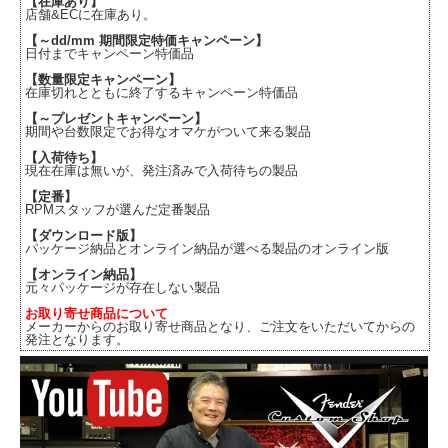
【在庫あり】
店舗&ECに在庫あり。
【～dd/mm 期間限定特価キャンペーン】
日付までキャンペーン特価品
【数量限定キャンペーン】
在庫切れとともに終了するキャンペーン特価品
【～プレゼントキャンペーン】
期間や台数限定でお得なオマケがついて来る製品
【入荷待ち】
現在在庫は無いが、発注済みで入荷待ちの製品
【定番】
RPMスタッフが選んだ定番製品
【ダウンロード版】
パッケージ納品とオンライン納品が選べる製品のオンライン版
【オンライン納品】
元々パッケージが存在しない製品
お取り寄せ商品について
メーカーからのお取り寄せ商品となり、ご注文をいただいてからの
発注となります。