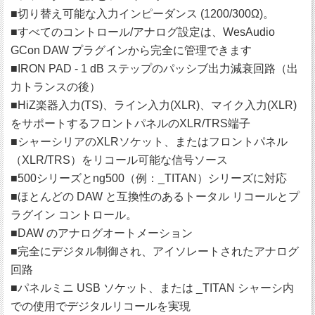
■切り替え可能な入力インピーダンス (1200/300Ω)。
■すべてのコントロール/アナログ設定は、WesAudio
GCon DAW プラグインから完全に管理できます
■IRON PAD - 1 dB ステップのパッシブ出力減衰回路（出
力トランスの後）
■HiZ楽器入力(TS)、ライン入力(XLR)、マイク入力(XLR)
をサポートするフロントパネルのXLR/TRS端子
■シャーシリアのXLRソケット、またはフロントパネル
（XLR/TRS）をリコール可能な信号ソース
■500シリーズとng500（例：_TITAN）シリーズに対応
■ほとんどの DAW と互換性のあるトータル リコールとプ
ラグイン コントロール。
■DAW のアナログオートメーション
■完全にデジタル制御され、アイソレートされたアナログ
回路
■パネルミニ USB ソケット、または _TITAN シャーシ内
での使用でデジタルリコールを実現