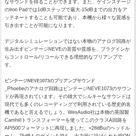
なサウンドを得ることができます。また、ゲインステージ
のIron Padでは1dBステップで最大-15dBまでの出力をア
ッテネートすることも可能であり、本機から様々な質感を
引き出すことが可能になります。
デジタルシミュレーションではない本物のアナログ回路が
生み出すビンテージNEVEの音質や質感を、プラグインか
らコントロール/リコールできる理想的なプリアンプで
す。
ビンテージNEVE1073のプリアンプサウンド
_Phoebeのアナログ回路はビンテージNEVE1073のサウン
ドが再現されています。その雄大でシルキーなサウンドは
現代でも多くのレコーディングで利用されている歴史的名
機であると言えるでしょう。WesAudio社は本物の英国製
Carnhillトランスフォーマーを使ってこのクラスA回路を
API500フォーマットに再現しました。+28dBuのヘッドル
ーム、75dBものゲインを持ち、出力段に設けられたIRON