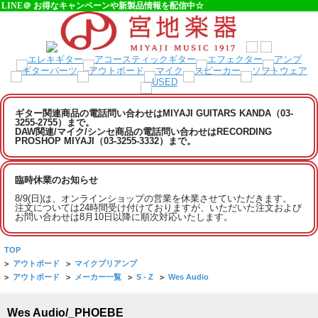
LINE＠ お得なキャンペーンや新製品情報を配信中☆
ギター関連商品の電話問い合わせはMIYAJI GUITARS KANDA（03-
3255-2755）まで。
DAW関連/マイク/シンセ商品の電話問い合わせはRECORDING
PROSHOP MIYAJI（03-3255-3332）まで。
臨時休業のお知らせ
8/9(日)は、オンラインショップの営業を休業させていただきます。
注文については24時間受け付けておりますが、いただいた注文および
お問い合わせは8月10日以降に順次対応いたします。
TOP
>
アウトボード
>
マイクプリアンプ
>
アウトボード
>
メーカー一覧
>
S - Z
>
Wes Audio
Wes Audio/_PHOEBE