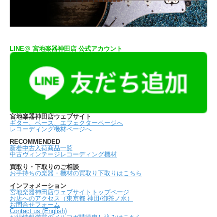
LINE@ 宮地楽器神田店 公式アカウント
宮地楽器神田店ウェブサイト
ギター、ベース、エフェクターページへ
レコーディング機材ページへ
RECOMMENDED
新着中古入荷商品一覧
中古ヴィンテージレコーディング機材
買取り・下取りのご相談
お手持ちの楽器・機材の買取り下取りはこちら
インフォメーション
宮地楽器神田店ウェブサイトトップページ
お店へのアクセス（東京都 神田/御茶ノ水）
お問合せフォーム
Contact us (English)