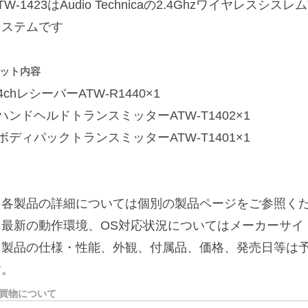
TW-1423はAudio Technicaの2.4Ghzワイヤレスシスレム”
システムです
ット内容
4chレシーバーATW-R1440×1
ハンドヘルドトランスミッターATW-T1402×1
ボディパックトランスミッターATW-T1401×1
※各製品の詳細については個別の製品ページをご参照く
※最新の動作環境、OS対応状況についてはメーカーサイ
※製品の仕様・性能、外観、付属品、価格、発売日等は
す。
買物について