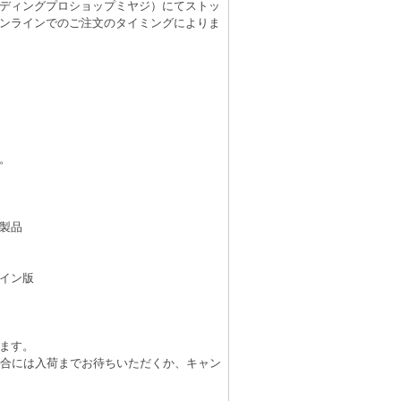
（レコーディングプロショップミヤジ）にてストッ
ンラインでのご注文のタイミングによりま
。
製品
イン版
ます。
場合には入荷までお待ちいただくか、キャン