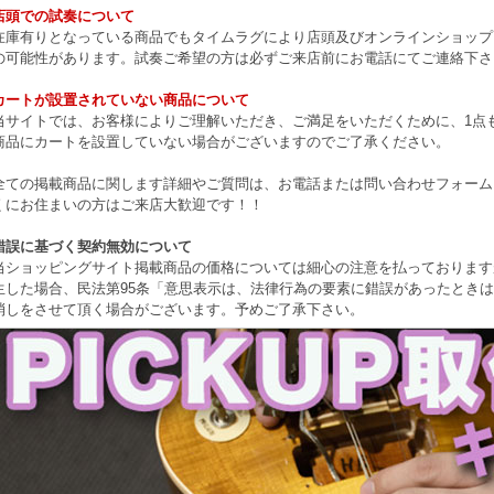
店頭での試奏について
在庫有りとなっている商品でもタイムラグにより店頭及びオンラインショップ
の可能性があります。試奏ご希望の方は必ずご来店前にお電話にてご連絡下さ
カートが設置されていない商品について
当サイトでは、お客様によりご理解いただき、ご満足をいただくために、1点もの
商品にカートを設置していない場合がございますのでご了承ください。
全ての掲載商品に関します詳細やご質問は、お電話または問い合わせフォーム
くにお住まいの方はご来店大歓迎です！！
錯誤に基づく契約無効について
当ショッピングサイト掲載商品の価格については細心の注意を払っております
生した場合、民法第95条「意思表示は、法律行為の要素に錯誤があったとき
消しをさせて頂く場合がございます。予めご了承下さい。