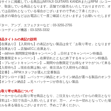
当サイトに掲載している商品はMIYAJI GUITARS KANDAまたはRPM
ク、取扱している商品となります。店舗での販売もいたしておりますので、オ
しては品切れとなっている場合がございますので予めご了承ください。
お急ぎの場合などはお電話にて一度ご確認くださいますようお願いいたします
ギター、アンプ、エフェクターなど：03-3255-2755
レコーディング機器：03-3255-3332
商品タイトルの表記の説明
【在庫あり】【入荷待ち】の表記がない製品は全て「お取り寄せ」となります
【在庫あり】→店舗&ECに在庫あり。
【～dd/mm 期間限定特価キャンペーン】→日付までキャンペーン特価品
【数量限定キャンペーン】→在庫切れとともに終了するキャンペーン特価品
【～プレゼントキャンペーン】→期間や台数限定でお得なオマケがついて来る
【入荷待ち】→現在在庫は無いが、発注済みで入荷待ちの製品
【定番】→RPMスタッフが選んだ定番製品
【ダウンロード版】→パッケージ納品とオンライン納品が選べる製品のオンラ
【オンライン納品】→元々パッケージが存在しない製品
お取り寄せ商品について
メーカーからのお取り寄せ商品となり、ご注文をいただいてからの発注となり
通常は1～3日で当店へ入荷いたしますが、万一、メーカー切れとなっていた
セルを承る場合もございますので、予めご了承ください。