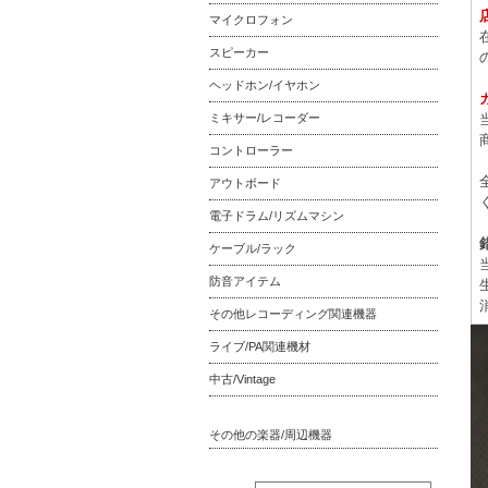
マイクロフォン
スピーカー
ヘッドホン/イヤホン
ミキサー/レコーダー
コントローラー
アウトボード
電子ドラム/リズムマシン
ケーブル/ラック
防音アイテム
その他レコーディング関連機器
ライブ/PA関連機材
中古/Vintage
その他の楽器/周辺機器