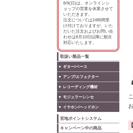
8/9(日)は、オンラインシ
ョップの営業を休業させて
いただきます。
注文については24時間受
け付けておりますが、いた
だいた注文およびお問い合
わせは8月10日以降に順次
対応いたします。
取扱い製品一覧
▼ ギター/ベース
▼ アンプ/エフェクター
▼ レコーディング機材
こ
▼ モジュラーシンセ
お
▼ イヤホン/ヘッドホン
宮地ポイントシステム
キャンペーン中の商品