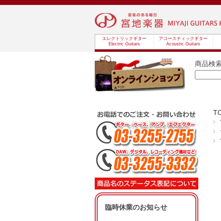
エレクトリックギター
アコースティックギター
Electric Guitars
Acoustic Guitars
商品検
T
臨時休業のお知らせ