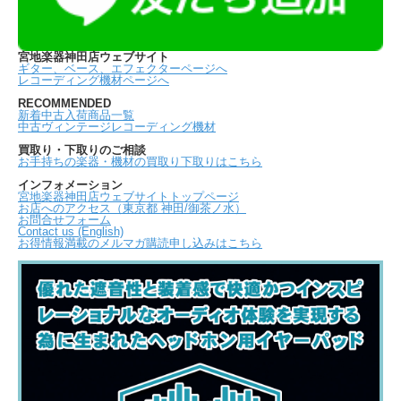
宮地楽器神田店ウェブサイト
ギター、ベース、エフェクターページへ
レコーディング機材ページへ
RECOMMENDED
新着中古入荷商品一覧
中古ヴィンテージレコーディング機材
買取り・下取りのご相談
お手持ちの楽器・機材の買取り下取りはこちら
インフォメーション
宮地楽器神田店ウェブサイトトップページ
お店へのアクセス（東京都 神田/御茶ノ水）
お問合せフォーム
Contact us (English)
お得情報満載のメルマガ購読申し込みはこちら