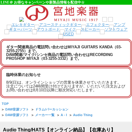
LINE＠ お得なキャンペーンや新製品情報を配信中☆
ギター関連商品の電話問い合わせはMIYAJI GUITARS KANDA（03-
3255-2755）まで。
DAW関連/マイク/シンセ商品の電話問い合わせはRECORDING
PROSHOP MIYAJI（03-3255-3332）まで。
臨時休業のお知らせ
8/9(日)は、オンラインショップの営業を休業させていただきます。
注文については24時間受け付けておりますが、いただいた注文および
お問い合わせは8月10日以降に順次対応いたします。
TOP
>
DAW音源ソフト
>
ドラム/パーカッション
>
DAW音源ソフト
>
メーカー一覧
>
A - I
>
Audio Thing
Audio Thing/HATS【オンライン納品】【在庫あり】