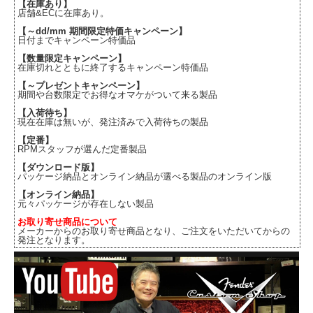
【在庫あり】
店舗&ECに在庫あり。
【～dd/mm 期間限定特価キャンペーン】
日付までキャンペーン特価品
【数量限定キャンペーン】
在庫切れとともに終了するキャンペーン特価品
【～プレゼントキャンペーン】
期間や台数限定でお得なオマケがついて来る製品
【入荷待ち】
現在在庫は無いが、発注済みで入荷待ちの製品
【定番】
RPMスタッフが選んだ定番製品
【ダウンロード版】
パッケージ納品とオンライン納品が選べる製品のオンライン版
【オンライン納品】
元々パッケージが存在しない製品
お取り寄せ商品について
メーカーからのお取り寄せ商品となり、ご注文をいただいてからの
発注となります。