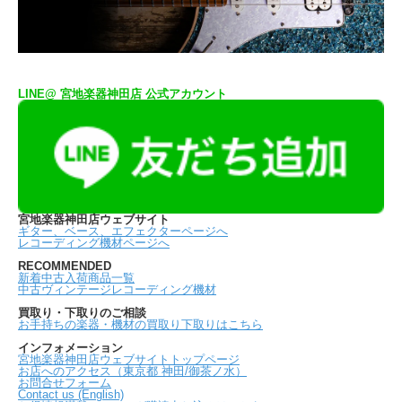
LINE@ 宮地楽器神田店 公式アカウント
宮地楽器神田店ウェブサイト
ギター、ベース、エフェクターページへ
レコーディング機材ページへ
RECOMMENDED
新着中古入荷商品一覧
中古ヴィンテージレコーディング機材
買取り・下取りのご相談
お手持ちの楽器・機材の買取り下取りはこちら
インフォメーション
宮地楽器神田店ウェブサイトトップページ
お店へのアクセス（東京都 神田/御茶ノ水）
お問合せフォーム
Contact us (English)